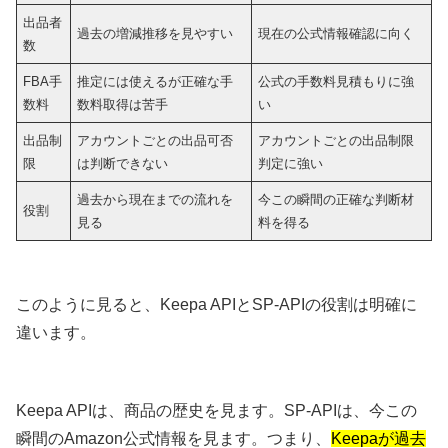
出品者
過去の増減推移を見やすい
現在の公式情報確認に向く
数
FBA手
推定には使えるが正確な手
公式の手数料見積もりに強
数料
数料取得は苦手
い
出品制
アカウントごとの出品可否
アカウントごとの出品制限
限
は判断できない
判定に強い
過去から現在までの流れを
今この瞬間の正確な判断材
役割
見る
料を得る
このように見ると、Keepa APIとSP-APIの役割は明確に
違います。
Keepa APIは、商品の歴史を見ます。SP-APIは、今この
瞬間のAmazon公式情報を見ます。つまり、
Keepaが過去