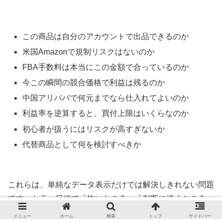
この商品は自分のアカウントで出品できるのか
米国Amazonで規制リスクはないのか
FBA手数料は本当にこの金額で合っているのか
今この瞬間の競合価格で利益は残るのか
中国アリババで何元までなら仕入れてよいのか
利益率を逆算すると、買付上限はいくらなのか
初心者が扱うにはリスクが高すぎないか
代替商品として何を検討すべきか
これらは、単純なデータ表示だけでは解決しきれない問題
です。セラー目線で「怖いところ」「判断に迷うところ」
「失敗したら損害が大きいところ」を可視化する必要があ
メニュー
ホーム
検索
トップ
サイドバー