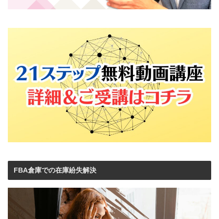
FBA倉庫での在庫紛失解決