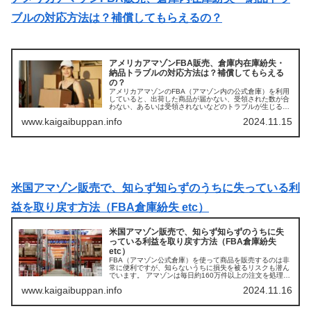
ブルの対応方法は？補償してもらえるの？
アメリカアマゾンFBA販売、倉庫内在庫紛失・
納品トラブルの対応方法は？補償してもらえる
の？
アメリカアマゾンのFBA（アマゾン内の公式倉庫）を利用
していると、出荷した商品が届かない、受領された数が合
わない、あるいは受領されないなどのトラブルが生じるこ
とがございます。 これらの問題に対して効率的かつ迅速に
www.kaigaibuppan.info
2024.11.15
対応するための具体的な手順を...
米国アマゾン販売で、知らず知らずのうちに失っている利
益を取り戻す方法（FBA倉庫紛失 etc）
米国アマゾン販売で、知らず知らずのうちに失
っている利益を取り戻す方法（FBA倉庫紛失
etc）
FBA（アマゾン公式倉庫）を使って商品を販売するのは非
常に便利ですが、知らないうちに損失を被るリスクも潜ん
でいます。 アマゾンは毎日約160万件以上の注文を処理し
ており、残念ながらその過程で人為的＆システム上のミス
www.kaigaibuppan.info
2024.11.16
が発生します。 本記事では...