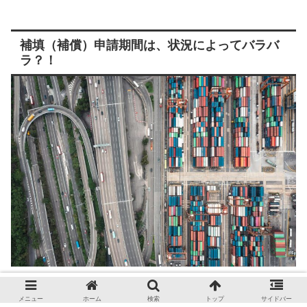
補填（補償）申請期間は、状況によってバラバ
ラ？！
ポリシーの更新： 補てん申請の対象期間の変更
メニュー
ホーム
検索
トップ
サイドバー