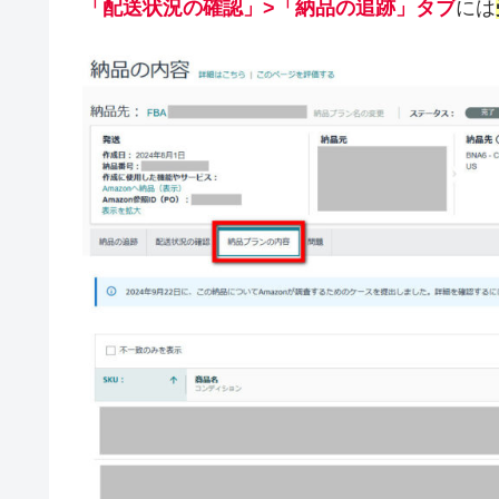
「配送状況の確認」>「納品の追跡」タブ
には