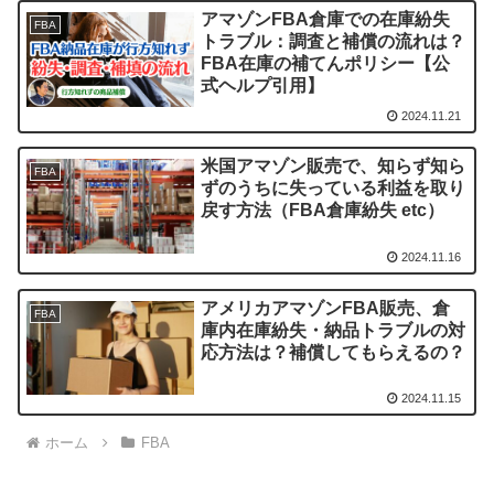
アマゾンFBA倉庫での在庫紛失
FBA
トラブル：調査と補償の流れは？
FBA在庫の補てんポリシー【公
式ヘルプ引用】
2024.11.21
米国アマゾン販売で、知らず知ら
FBA
ずのうちに失っている利益を取り
戻す方法（FBA倉庫紛失 etc）
2024.11.16
アメリカアマゾンFBA販売、倉
FBA
庫内在庫紛失・納品トラブルの対
応方法は？補償してもらえるの？
2024.11.15
ホーム
FBA