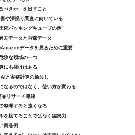
べるべきか」を出すこと
売計画書や深掘り調査に向いている
：圧縮パッキングキューブの例
nの過去データと内部データ
のAmazonデータを見るために重要
も危険な領域の一つ
算にも抜けはある
、AIと実務計算の橋渡し
になるのではなく、使い方が変わる
商品リサーチ導線
Iで整理すると速くなる
ールを捨てることではなく編集力
い商品例