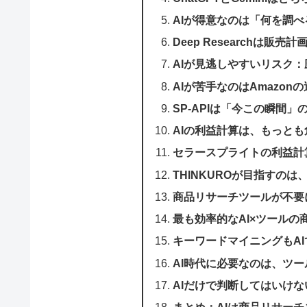
AIが得意なのは「何を調
Deep Researchは販
AIが見逃しやすいリスク
AIが苦手なのはAmazo
SP-APIは「今この瞬間」
AIの利益計算は、もっと
セラースプライトの利益計
THINKUROが目指すのは
商品リサーチツールが不要
最も効率的なAI×ツールの
キーワードマイニングもA
AI時代に必要なのは、ツ
AIだけで判断してはいけな