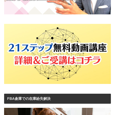
FBA倉庫での在庫紛失解決