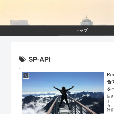
トップ
SP-API
Ke
AI
合
を
皆
す。
る、
計算