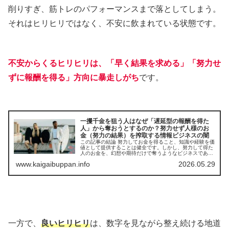
削りすぎ、筋トレのパフォーマンスまで落としてしまう。
それはヒリヒリではなく、不安に飲まれている状態です。
不安からくるヒリヒリは、「早く結果を求める」「努力せ
ずに報酬を得る」方向に暴走しがち
です。
一攫千金を狙う人はなぜ「遅延型の報酬を得た
人」から奪おうとするのか？努力せず人様のお
金（努力の結果）を搾取する情報ビジネスの闇
この記事の結論 努力してお金を得ること、知識や経験を価
値として提供することは健全です。しかし、努力して得た
人のお金を、幻想や期待だけで奪うようなビジネスであっ
てはいけません。情報を売る側であるほど、相手のお金の
www.kaigaibuppan.info
2026.05.29
重さを忘れないことが大切です。...
一方で、
良いヒリヒリ
は、数字を見ながら整え続ける地道