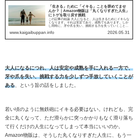
「生きる」ために「イキる」ことを辞めてませ
んか？｜Amazon物販は「丸くなりすぎた人生」
にトゲを取り戻す挑戦
この記事の結論 大人になると、人は生きるためにイキらな
くなります。それは安定であり、成熟でもあります。しか
し同時に、牙や爪を失い、挑戦する力を失っていくことで
もあります。Amazon物販は、丸くなりすぎた人生に、も
www.kaigaibuppan.info
2026.05.31
う一度小さな突起を取り戻す...
大人になる
につれ、
人は安定や成熟を手に入れる一方で、
牙や爪を失い、挑戦する力を少しずつ手放していくことが
ある
、という旨の話をしました。
若い頃のように無鉄砲にイキる必要はない。けれども、完
全に丸くなって、ただ滑らかに突っかかりもなく滑り落ち
て行くだけの人生になってしまって本当にいいのか。
Amazon物販は、そうした丸くなりすぎた人生に、もう一