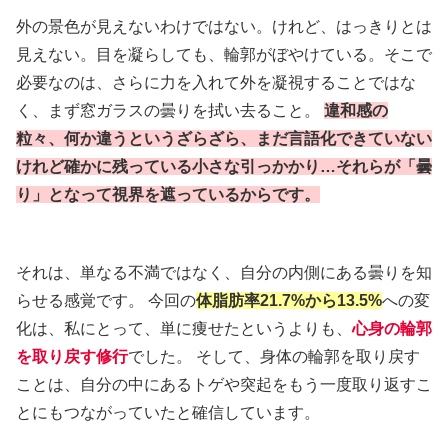
外の景色が見えないわけではない。けれど、はっきりとは
見えない。目を凝らしても、輪郭がぼやけている。そこで
必要なのは、さらに力を入れて外を凝視することではな
く、まず窓ガラスの曇りを拭い去ること。
違和感の
粒々、何か違うというざらざら、まだ言語化できていない
けれど確かに残っている小さな引っかかり…それらが「曇
り」となって視界を遮っているからです。
それは、単なる不満ではなく、自分の内側にある曇りを知
らせる感覚です。 今回の
体脂肪率21.7%から13.5%
への変
化は、私にとって、単に痩せたというよりも、
心身の輪郭
を取り戻す修行
でした。 そして、身体の輪郭を取り戻す
ことは、自分の中にあるトゲや突起をもう一度取り返すこ
とにもつながっていたと確信しています。