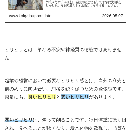
の黒澤です。 今回は、起業や経営において非常に大切な、
しかし扱い方を間違えると危険にもなり得る、ヒリヒリす
るような焦燥感についてお話しします。 起業家や一人社長
として生きていく上で、この焦...
www.kaigaibuppan.info
2026.05.07
ヒリヒリとは、単なる不安や神経質の情態ではありませ
ん。
起業や経営において必要なヒリヒリ感とは、自分の商売と
前のめりに向き合い、思考を鋭く保つための緊張感です。
減量にも、
良いヒリヒリ
と
悪いヒリヒリ
があります。
悪いヒリヒリ
は、焦って削ることです。毎日体重に振り回
され、食べることが怖くなり、炭水化物を敵視し、脂質を