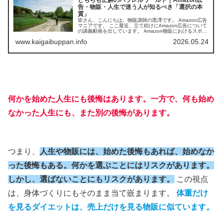
どちらも正解のパラレルワールド｜Amazon広
告・物販・人生で迷う人が知るべき「選択の本
質」
皆さん、こんにちは。物販講師の黒澤です。 Amazon広告
マニアです。 ここ最近、立て続けにAmazon広告について
の講義動画を出しています。 Amazon物販におけるスポン
サープロダクト広告、ACOS、TACOS、CTR、CVR、
www.kaigaibuppan.info
2026.05.24
CPC、...
何かを始めた人生にも後悔はあります。一方で、何も始め
なかった人生にも、また別の後悔があります。
つまり、
人生や物販には、始めた後悔もあれば、始めなか
った後悔もある。何かを選ぶことにはリスクがあります。
しかし、選ばないことにもリスクがあります。
この視点
は、身体づくりにもそのまま当て嵌まります。
体重だけ
を見るダイエットは、売上だけを見る物販に似ています。