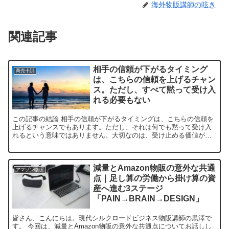
海外物販講師の呟き
関連記事
相手の信頼が下がるタイミング
商売十訓
は、こちらの信頼を上げるチャン
ス。ただし、すべて黙って受け入
れる必要もない
この記事の結論 相手の信頼が下がるタイミングは、こちらの信頼を
上げるチャンスでもあります。ただし、それは何でも黙って受け入
れるという意味ではありません。大切なのは、受け止める価値があ
る相手なのかを見極めた上で、感情で壊さず、我慢で壊れず、自...
減量とAmazon物販の意外な共通
アマゾン物販
点｜足し算の労働から掛け算の資
産へ進む3ステージ
「PAIN→BRAIN→DESIGN」
皆さん、こんにちは。現代シルクロードビジネス物販講師の黒澤で
す。 今回は、減量とAmazon物販の意外な共通点についてお話しし