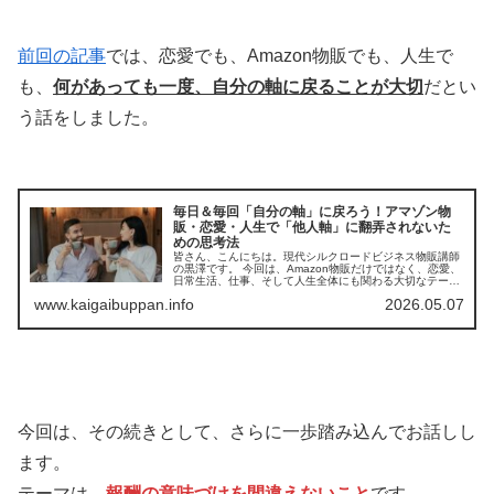
前回の記事
では、恋愛でも、Amazon物販でも、人生で
も、
何があっても一度、自分の軸に戻ることが大切
だとい
う話をしました。
毎日＆毎回「自分の軸」に戻ろう！アマゾン物
販・恋愛・人生で「他人軸」に翻弄されないた
めの思考法
皆さん、こんにちは。現代シルクロードビジネス物販講師
の黒澤です。 今回は、Amazon物販だけではなく、恋愛、
日常生活、仕事、そして人生全体にも関わる大切なテーマ
についてお話しします。 それは、何があっても一度、自分
www.kaigaibuppan.info
2026.05.07
の軸に戻ることです。 人...
今回は、その続きとして、さらに一歩踏み込んでお話しし
ます。
テーマは、
報酬の意味づけを間違えないこと
です。