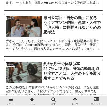
ます。 一見すると、減量とAmazon物販はまったく別の話に見える
かもしれません。片方は体づくり、もう片方はビジネ...
毎日＆毎回「自分の軸」に戻ろ
共依存
う！アマゾン物販・恋愛・人生で
「他人軸」に翻弄されないための
思考法
皆さん、こんにちは。現代シルクロードビジネス物販講師の黒澤で
す。 今回は、Amazon物販だけではなく、恋愛、日常生活、仕事、
そして人生全体にも関わる大切なテーマについてお話しします。 そ
れは、何があっても一度、自分の軸に戻ることです。 人...
約6か月半で体脂肪率
Inbody
21.7%→13.5%。身体の輪郭を取
り戻すことは、人生のトゲを取り
戻すことでもある
この記事の結論 体脂肪率21.7%から13.5%への変化は、単なる減量
記録ではありません。 削るダイエットではなく、整える減量でし
た。そしてそれは、身体の輪郭を取り戻すことで、人生のトゲや突
起をもう一度取り戻す過程でもありました。 Amaz...
メニュー
ホーム
検索
トップ
サイドバー