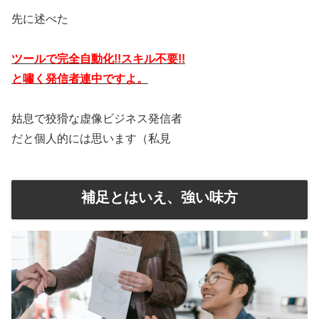
先に述べた
ツールで完全自動化!!スキル不要!!
と嘯く発信者連中ですよ。
姑息で狡猾な虚像ビジネス発信者
だと個人的には思います（私見
補足とはいえ、強い味方