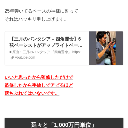
25年弾いてるベースの神様に誓って
それはハッキリ申し上げます。
【三月のパンタシア – 四角運命】6
弦ベーシストがアップライトベース
#弾いてみた
■ 原曲：三月のパンタシア 『四角運命』 https://youtu.be/5JrlSDQreTY?si=bC_rk2h4ID9LL-7L @YouTubeより■ メインチャンネル（実はアマゾン物販野郎）https://www.youtube.com/@kaigaibuppan■ Twitterhttps://t…
youtube.com
いいと思ったから監修しただけで
監修したから手放しでアピるほど
落ちぶれてはいないです。
延々と「1,000万円単位」