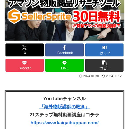
X
Facebook
はてブ
Pocket
LINE
コピー
2024.01.30
2024.02.12
YouTubeチャンネル
『海外物販講師の呟き』
21ステップ無料動画講座はコチラ
https://www.kaigaibuppan.com/