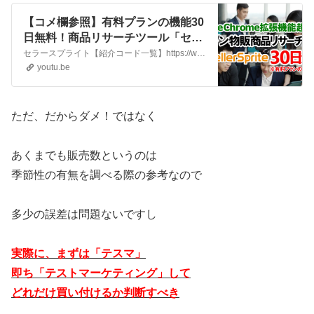
【コメ欄参照】有料プランの機能30
日無料！商品リサーチツール「セラ
ースプライト」Google拡張機能が
セラースプライト【紹介コード一覧】https://www.sellersprite.com/OT934430%オフ専用コード：JPHZ70ライバル商品リサーチ：21H3VV商品リサーチ：PWG1RS市場リサーチ：GR3KDUキーワードリサーチ：ML0BZFABAデータ商品セレクト：N3CCE6広告インサイト：YX…
便利過ぎる件【中国→米国アマゾン
youtu.be
物販】
ただ、だからダメ！ではなく
あくまでも販売数というのは
季節性の有無を調べる際の参考なので
多少の誤差は問題ないですし
実際に、まずは「テスマ」
即ち「テストマーケティング」して
どれだけ買い付けるか判断すべき