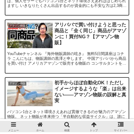
は、個人セラーでもパソコン1台とネット環境さえあればはじめられ
ますし いきなりたくさん出品するのが資金的にも不安な方は2,3商品
の販売からでも、軌道に乗れば高い利益率を期待できる...
アリババで買い付けようと思った
アマゾン物販
商品と「全く同じ」商品がアマゾ
ンに！買付NG？【アマゾン物
販】
YouTubeチャンネル 『海外物販講師の呟き』 無料5日間講座はコチ
ラ こんにちは、物販講師の黒澤と申します。 中国アリババから商品
を買い付け アメリカアマゾンで販売する物販の コンサルタントを務
めております。 ■ さて今回は、 よく生徒...
初手からほぼ自動化OK！ただし
アマゾン物販
イメージするような「楽」は出来
ない――アマゾン物販の誤解と真
実
パソコン1台とネット環境さえあれば貫徹できるのが魅力のアマゾン
物販。 ネット物販が本来持つ「半自動的な収益サイクル」は、誰に
でも体現できるのものです。 はじめての販売を開始し、どんどん売
れて驚かれている生徒さんに私はこうお伝えしました......
メニュー
ホーム
検索
トップ
サイドバー