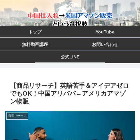
トップ
YouTube
無料動画講座
お問い合わせ
公式LINE
【商品リサーチ】英語苦手＆アイデアゼロ
でもOK！中国アリババ→アメリカアマゾ
ン物販
商品リサーチ