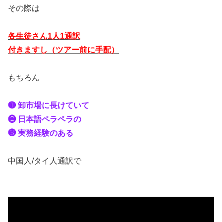
その際は
各生徒さん1人1通訳
付きますし（ツアー前に手配）
もちろん
❶ 卸市場に長けていて
❷ 日本語ペラペラの
❸ 実務経験のある
中国人/タイ人通訳で