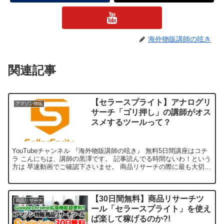
海外物販講師の呟き
関連記事
【セラースプライト】アナログリ
アマゾン物販
サーチ「ゴリ押し」の講師がオス
スメするツールって？
YouTubeチャンネル 『海外物販講師の呟き』 無料5日間講座はコチ
ラ こんにちは、講師の黒澤です。 記事読んでる時間ないわ！という
方は 早速動画でご確認下さいませ。 商品リサーチの際に最も大切な
のは 間違いなく「アナログリサーチ力」です...
【30日間無料】商品リサーチツ
商品リサーチ
ール「セラースプライト」を使え
ば楽して稼げるのか?!