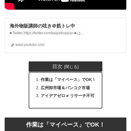
海外物販講師の呟き＠筋トレ中
■ Twitter https://twitter.com/kaigaibuppan ■ はじめての海外物販「5日間がっつり」動画講座2.0 http://www.kaigaibuppan.com ■ お問い合わせ https://www.kaigaibuppan.com/contact ■ ブログ https://profile.ameba.jp/ameb…
www.youtube.com
目次
作業は「マイペース」でOK！
広州卸市場＆バンコク市場
アイデアゼロ ≠ リサーチ不可
作業は「マイペース」でOK！