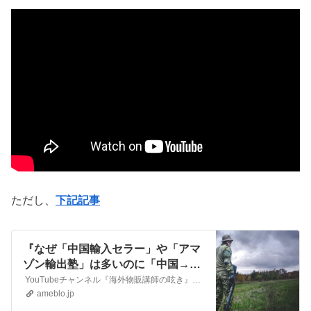
ただし、
下記記事
『なぜ「中国輸入セラー」や「アマ
ゾン輸出塾」は多いのに「中国→米
国アマゾン」はほぼ皆無なの？』
YouTubeチャンネル『海外物販講師の呟き』無料5日間講座はコチラhttps://www.kaigaibuppan.com/ こんにちは！物販講師の黒澤と…
ameblo.jp