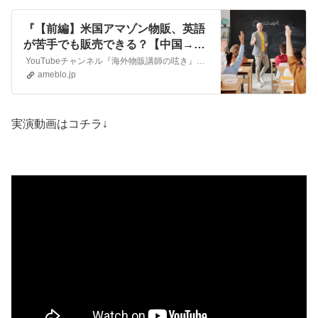
『【前編】米国アマゾン物販、英語
が苦手でも販売できる？【中国→ア
メリカ】』
YouTubeチャンネル『海外物販講師の呟き』無料5日間講座はコチラhttps://www.kaigaibuppan.com/ こんにちは！物販講師の黒澤と…
ameblo.jp
実演動画はコチラ↓