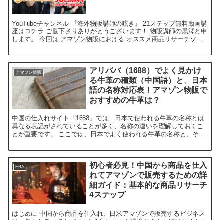
YouTubeチャンネル 『海外物販講師の呟き』 21ステップ無料動画講
座はコチラ ご覧下さりありがとうございます！ 物販講師の黒澤と申
します。 今回は アマゾン物販における オススメ商品リサーチツー
ル セラースプライト（Seller Sp...
アリババ（1688）でよく見かけ
アマゾン物販
る牛革の種類（中国語）と、日本
語の名称対応表！アマゾン物販で
おすすめの牛革は？
中国の仕入れサイト「1688」では、日本で使われる牛革の名称とは
異なる表記がされていることが多く、名称の違いを理解しておくこ
とが重要です。 ここでは、日本でよく使われる牛革の名称と、それ
に対応する中国語名称をわかりやすくまとめました。 1....
初心者必見！中国から商品を仕入
FBA
れてアマゾンで販売するための詳
細ガイド：基本的な商品リサーチ
4ステップ
はじめに 中国から商品を仕入れ、日米アマゾンで販売するビジネス