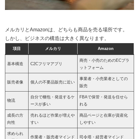
メルカリとAmazonは、どちらも商品を売る場所です。
しかし、ビジネスの構造は大きく異なります。
項目
メルカリ
Amazon
商売・小売のためのECプラ
基本構造
C2Cフリマアプリ
ットフォーム
事業者・小売業者としての
販売者像
個人の不要品販売に近い
販売
自分で梱包・発送するケ
FBAで保管・発送を任せら
物流
ースが多い
れる
成長の方
売れるほど作業が増えや
商品ページと在庫が資産化
向性
すい
しやすい
求められ
作業者・販売者マインド
司令塔・経営者マインド