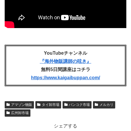
YouTubeチャンネル
『海外物販講師の呟き』
無料5日間講座はコチラ
https://www.kaigaibuppan.com/
アマゾン物販
タイ卸市場
バンコク市場
メルカリ
広州卸市場
シェアする