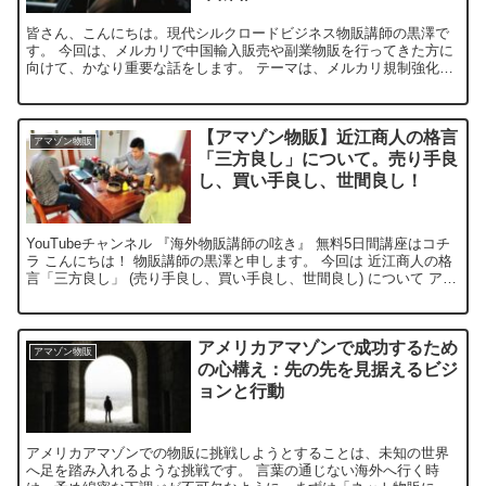
皆さん、こんにちは。現代シルクロードビジネス物販講師の黒澤で
す。 今回は、メルカリで中国輸入販売や副業物販を行ってきた方に
向けて、かなり重要な話をします。 テーマは、メルカリ規制強化後
にAmazonへ移行しても、9割が退場してしまう理由です...
【アマゾン物販】近江商人の格言
アマゾン物販
「三方良し」について。売り手良
し、買い手良し、世間良し！
YouTubeチャンネル 『海外物販講師の呟き』 無料5日間講座はコチ
ラ こんにちは！ 物販講師の黒澤と申します。 今回は 近江商人の格
言「三方良し」 (売り手良し、買い手良し、世間良し) について アマ
ゾン物販と絡めて 考えてみたいと思い...
アメリカアマゾンで成功するため
アマゾン物販
の心構え：先の先を見据えるビジ
ョンと行動
アメリカアマゾンでの物販に挑戦しようとすることは、未知の世界
へ足を踏み入れるような挑戦です。 言葉の通じない海外へ行く時