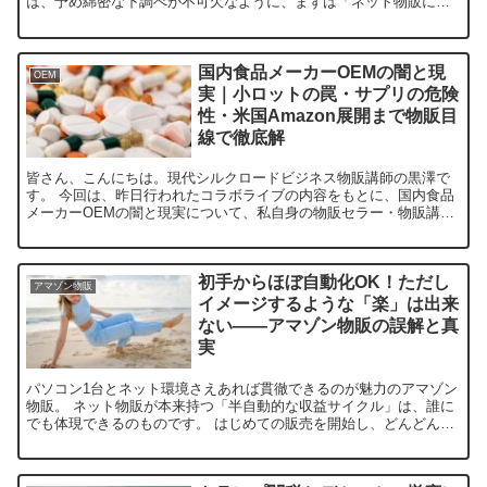
は、予め綿密な下調べが不可欠なように、まずは「ネット物販に適
した気持ちや考え方」を揃えておくことで、上手く対峙出来るよ
う...
国内食品メーカーOEMの闇と現
OEM
実｜小ロットの罠・サプリの危険
性・米国Amazon展開まで物販目
線で徹底解
皆さん、こんにちは。現代シルクロードビジネス物販講師の黒澤で
す。 今回は、昨日行われたコラボライブの内容をもとに、国内食品
メーカーOEMの闇と現実について、私自身の物販セラー・物販講師
としての視点も交えながら整理していきます。 食品物販、国...
初手からほぼ自動化OK！ただし
アマゾン物販
イメージするような「楽」は出来
ない――アマゾン物販の誤解と真
実
パソコン1台とネット環境さえあれば貫徹できるのが魅力のアマゾン
物販。 ネット物販が本来持つ「半自動的な収益サイクル」は、誰に
でも体現できるのものです。 はじめての販売を開始し、どんどん売
れて驚かれている生徒さんに私はこうお伝えしました......