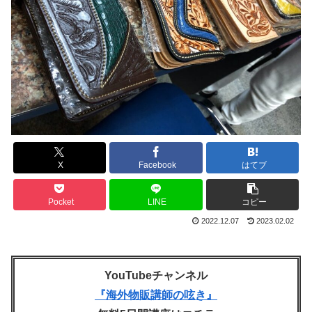
X
Facebook
はてブ
Pocket
LINE
コピー
2022.12.07
2023.02.02
YouTubeチャンネル
『海外物販講師の呟き』