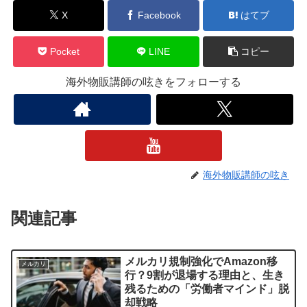
X
Facebook
はてブ
Pocket
LINE
コピー
海外物販講師の呟きをフォローする
海外物販講師の呟き
関連記事
メルカリ規制強化でAmazon移
メルカリ
行？9割が退場する理由と、生き
残るための「労働者マインド」脱
却戦略