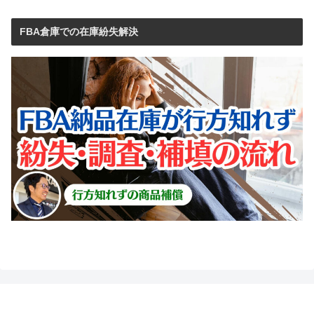
FBA倉庫での在庫紛失解決