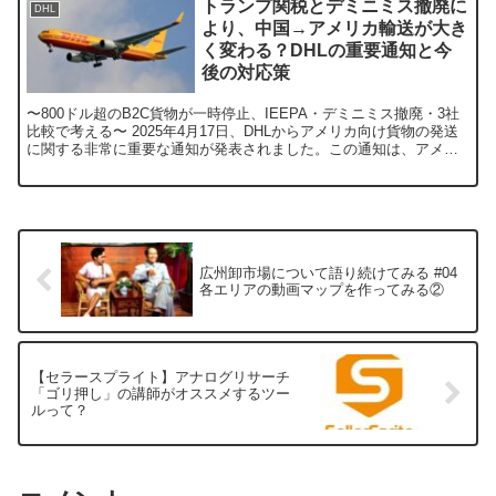
トランプ関税とデミニミス撤廃に
DHL
より、中国→アメリカ輸送が大き
く変わる？DHLの重要通知と今
後の対応策
〜800ドル超のB2C貨物が一時停止、IEEPA・デミニミス撤廃・3社
比較で考える〜 2025年4月17日、DHLからアメリカ向け貨物の発送
に関する非常に重要な通知が発表されました。この通知は、アメリ
カ向けの申告価格が800米ドルを超えるB...
広州卸市場について語り続けてみる #04
各エリアの動画マップを作ってみる②
【セラースプライト】アナログリサーチ
「ゴリ押し」の講師がオススメするツー
ルって？