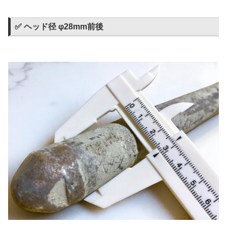
✅ ヘッド径 φ28mm前後