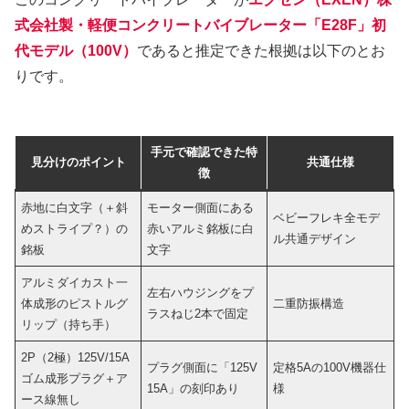
式会社製・軽便コンクリートバイブレーター「E28F」初
代モデル（100V）
であると推定できた根拠は以下のとお
りです。
手元で確認できた特
見分けのポイント
共通仕様
徴
赤地に白文字（＋斜
モーター側面にある
ベビーフレキ全モデ
めストライプ？）の
赤いアルミ銘板に白
ル共通デザイン
銘板
文字
アルミダイカスト一
左右ハウジングをプ
体成形のピストルグ
二重防振構造
ラスねじ2本で固定
リップ（持ち手）
2P（2極）125V/15A
プラグ側面に「125V
定格5Aの100V機器仕
ゴム成形プラグ＋ア
15A」の刻印あり
様
ース線無し