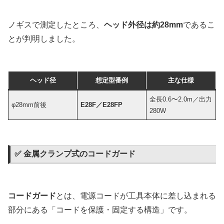
ノギスで測定したところ、
ヘッド外径は約28mm
であるこ
とが判明しました。
ヘッド径
想定型番例
主な仕様
全長0.6〜2.0m／出力
φ28mm前後
E28F／E28FP
280W
✅ 金属クランプ式のコードガード
コードガード
とは、電源コードが工具本体に差し込まれる
部分にある「コードを保護・固定する構造」です。