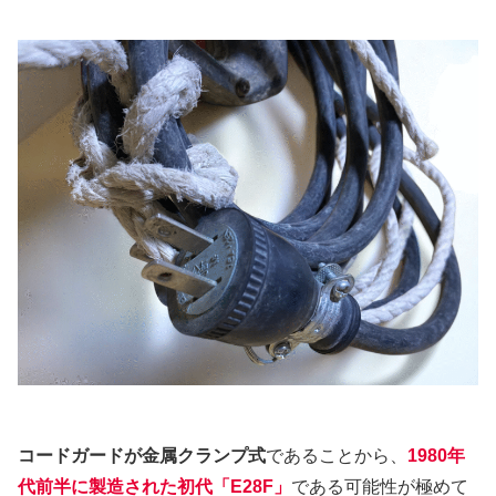
コードガードが金属クランプ式
であることから、
1980
年
代前半に製造された初代「
E28F
」
である可能性が極めて