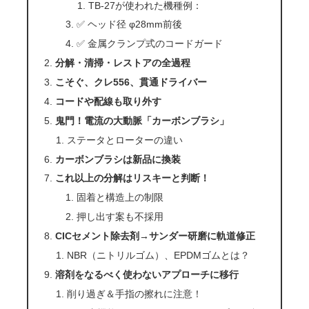
TB-27が使われた機種例：
✅ ヘッド径 φ28mm前後
✅ 金属クランプ式のコードガード
分解・清掃・レストアの全過程
こそぐ、クレ556、貫通ドライバー
コードや配線も取り外す
鬼門！電流の大動脈「カーボンブラシ」
ステータとローターの違い
カーボンブラシは新品に換装
これ以上の分解はリスキーと判断！
固着と構造上の制限
押し出す案も不採用
CICセメント除去剤→サンダー研磨に軌道修正
NBR（ニトリルゴム）、EPDMゴムとは？
溶剤をなるべく使わないアプローチに移行
削り過ぎ＆手指の擦れに注意！