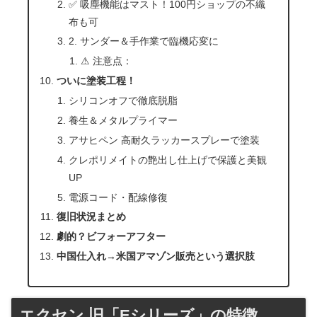
✅ 吸塵機能はマスト！100円ショップの不織
布も可
2. サンダー＆手作業で臨機応変に
⚠ 注意点：
ついに塗装工程！
シリコンオフで徹底脱脂
養生＆メタルプライマー
アサヒペン 高耐久ラッカースプレーで塗装
クレポリメイトの艶出し仕上げで保護と美観
UP
電源コード・配線修復
復旧状況まとめ
劇的？ビフォーアフター
中国仕入れ→米国アマゾン販売という選択肢
エクセン 旧「Eシリーズ」の特徴