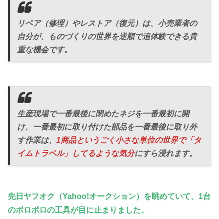
リペア（修理）やレストア（復元）は、小売業者の
自分が、ものづくりの世界を逆順で追体験できる貴
重な機会です。
生産現場で一番最後に閉めたネジを一番最初に開
け、一番最初に取り付けた部品を一番最後に取り外
す作業は、
1商品というごく小さな単位の世界で「タ
イムトラベル」してるような気分
にすら浸れます。
先日ヤフオク（
Yahoo!
オークション）を眺めていて、
1
台
の
ボロボロの
工具が目に止まりました。