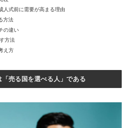
成人式前に需要が高まる理由
る方法
チの違い
探す方法
考え方
は「売る国を選べる人」である