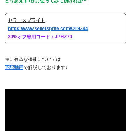
とりあえず1か月使ってみて頂ければ^^
セラースプライト
https://www.sellersprite.com/OT9344
30%オフ専用コード：JPHZ70
特に有益な機能については
下記動画
で解説しております↓