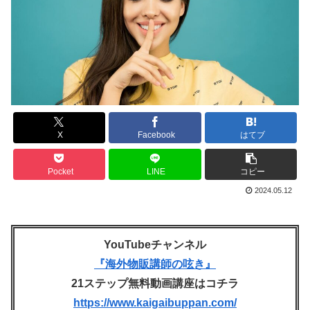
X
Facebook
はてブ
Pocket
LINE
コピー
2024.05.12
YouTubeチャンネル
『海外物販講師の呟き』
21ステップ無料動画講座はコチラ
https://www.kaigaibuppan.com/