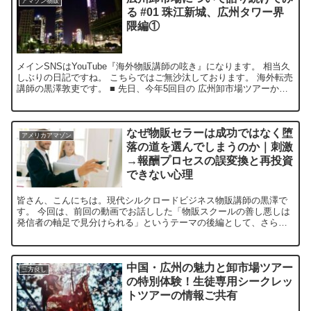
アマゾン物販
る #01 珠江新城、広州タワー界
隈編①
メインSNSはYouTube『海外物販講師の呟き』になります。 相当久
しぶりの日記ですね。 こちらではご無沙汰しております。 海外転売
講師の黒澤敦吏です。 ■ 先日、今年5回目の 広州卸市場ツアーから
帰ってきました。 私は、ツアー後も 数日...
なぜ物販セラーは成功ではなく堕
アメリカアマゾン
落の道を選んでしまうのか｜刺激
→報酬プロセスの誤変換と再投資
できない心理
皆さん、こんにちは。現代シルクロードビジネス物販講師の黒澤で
す。 今回は、前回の動画でお話しした「物販スクールの善し悪しは
発信者の軸足で見分けられる」というテーマの後編として、さらに
深い話をしていきます。 前回は、物販スクールやネットビジネ...
中国・広州の魅力と卸市場ツアー
三方良し
の特別体験！生徒専用シークレッ
トツアーの情報ご共有