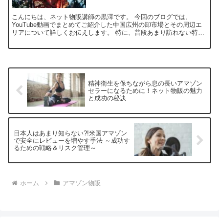
こんにちは、ネット物販講師の黒澤です。 今回のブログでは、
YouTube動画でまとめてご紹介した中国広州の卸市場とその周辺エ
リアについて詳しくお伝えします。 特に、普段あまり訪れない特別
な場所や現地での貴重な体験をご紹介しますので、中国仕入...
精神衛生を保ちながら息の長いアマゾン
セラーになるために！ネット物販の魅力
と成功の秘訣
日本人はあまり知らない?!米国アマゾン
で安全にレビューを増やす手法 ～成功す
るための戦略＆リスク管理～
ホーム
アマゾン物販