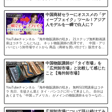
実践している手法ですが、実際に初心者でも簡単に活用できる方...
中国商材セラーにオススメの「デ
アマゾン物販
ィープフェイク」ツール！アジア
人モデルを一瞬で白人に？
YouTubeチャンネル 『海外物販講師の呟き』 21ステップ無料動画講
座はコチラ こんにちは。 ネット物販講師の黒澤です。 中国・アリ
ババという卸市場サイトから 商品（商材を買い付けて）販売する際
1688（アリババ） 阿里1688阿...
中国物販講師が「タイ市場」を
アマゾン物販
「広州卸市場」と比較して感じた
こと【海外卸市場】
YouTubeチャンネル 『海外物販講師の呟き』 無料5日間講座はコチ
ラ 先日、生徒さん達と タイ・バンコクに行って来ました。 自分は
あくまでも「中国→アメリカ」 がメインの物販講師＆セラーなので
そこの芯は全く ブレていませんが、 単純に...
広州卸市場について語り続けてみ