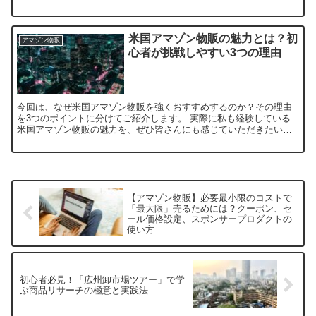
してないよ」と、斜に構えていた時期がありました。 しかし今は...
米国アマゾン物販の魅力とは？初
アマゾン物販
心者が挑戦しやすい3つの理由
今回は、なぜ米国アマゾン物販を強くおすすめするのか？その理由
を3つのポイントに分けてご紹介します。 実際に私も経験している
米国アマゾン物販の魅力を、ぜひ皆さんにも感じていただきたいと
思います。 1. 実際の「もの」を販売するから価値がわかり...
【アマゾン物販】必要最小限のコストで
「最大限」売るためには？クーポン、セ
ール価格設定、スポンサープロダクトの
使い方
初心者必見！「広州卸市場ツアー」で学
ぶ商品リサーチの極意と実践法