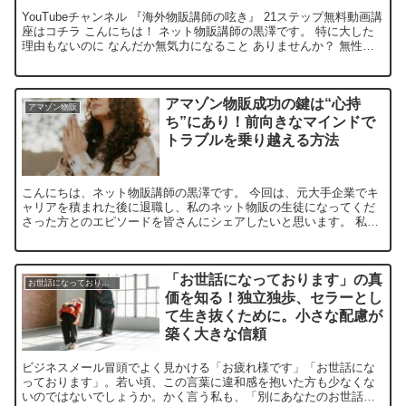
YouTubeチャンネル 『海外物販講師の呟き』 21ステップ無料動画講
座はコチラ こんにちは！ ネット物販講師の黒澤です。 特に大した
理由もないのに なんだか無気力になること ありませんか？ 無性に
不安になったり 妙にネガティブになったり...
アマゾン物販成功の鍵は“心持
アマゾン物販
ち”にあり！前向きなマインドで
トラブルを乗り越える方法
こんにちは、ネット物販講師の黒澤です。 今回は、元大手企業でキ
ャリアを積まれた後に退職し、私のネット物販の生徒になってくだ
さった方とのエピソードを皆さんにシェアしたいと思います。 私た
ちは先日、Zoomで会話を交わす中である共通の考えを持っ...
「お世話になっております」の真
お世話になっております
価を知る！独立独歩、セラーとし
て生き抜くために。小さな配慮が
築く大きな信頼
ビジネスメール冒頭でよく見かける「お疲れ様です」「お世話にな
っております」。若い頃、この言葉に違和感を抱いた方も少なくな
いのではないでしょうか。かく言う私も、「別にあなたのお世話は