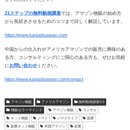
21ステップの無料動画講座
では、アマゾン物販の始め方
から長続きさせるためのコツまで詳しく解説しています。
https://www.kaigaibuppan.com
中国からの仕入れやアメリカアマゾンでの販売に興味のあ
る方、コンサルティングにご関心のある方も、ぜひお気軽
に
お問い合わせ
ください。
https://www.kaigaibuppan.com/contact
アマゾン物販
アメリカアマゾン
無料動画講座3.0
物販セラーマインド
アマゾン物販
コンサル
ネット物販
ノマド
ノマドライフ
副業
副業ネット物販
米国アマゾン
起業