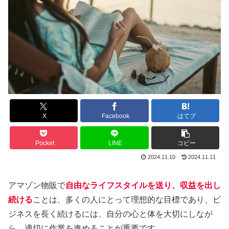
X
Facebook
はてブ
Pocket
LINE
コピー
2024.11.10
2024.11.11
アマゾン物販で
自由なライフスタイルを送り、収益を出し
続ける
ことは、多くの人にとって理想的な目標であり、ビ
ジネスを長く続けるには、自分の心と体を大切にしなが
ら、適切に作業を進めることが重要です。