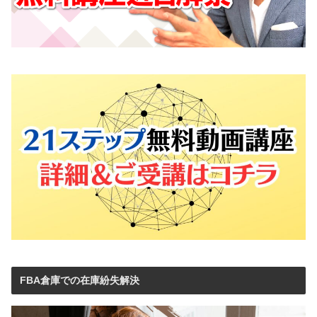
FBA倉庫での在庫紛失解決