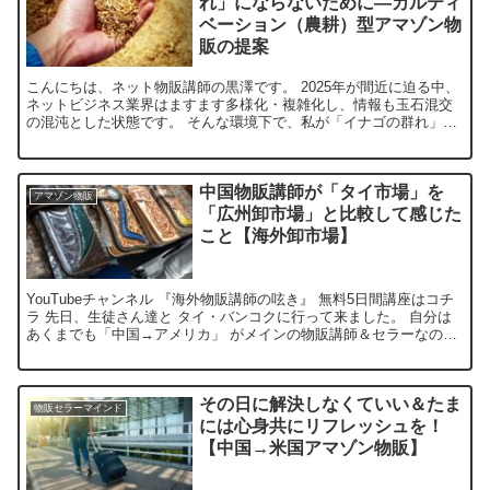
れ」にならないために―カルティ
ベーション（農耕）型アマゾン物
販の提案
こんにちは、ネット物販講師の黒澤です。 2025年が間近に迫る中、
ネットビジネス業界はますます多様化・複雑化し、情報も玉石混交
の混沌とした状態です。 そんな環境下で、私が「イナゴの群れ」と
呼んでいる、一過性のトレンドや偽りの即金性に流されて...
中国物販講師が「タイ市場」を
アマゾン物販
「広州卸市場」と比較して感じた
こと【海外卸市場】
YouTubeチャンネル 『海外物販講師の呟き』 無料5日間講座はコチ
ラ 先日、生徒さん達と タイ・バンコクに行って来ました。 自分は
あくまでも「中国→アメリカ」 がメインの物販講師＆セラーなので
そこの芯は全く ブレていませんが、 単純に...
その日に解決しなくていい＆たま
物販セラーマインド
には心身共にリフレッシュを！
【中国→米国アマゾン物販】