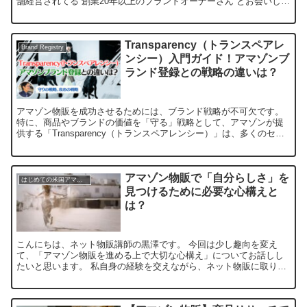
舗経営されてる 創業20年以上のブランドオーナーさん とお会いした
話を皮切りに 実業で活躍されてる方と ...
Transparency（トランスペアレ
Brand Registry
ンシー）入門ガイド！アマゾンブ
ランド登録との戦略の違いは？
アマゾン物販を成功させるためには、ブランド戦略が不可欠です。
特に、商品やブランドの価値を「守る」戦略として、アマゾンが提
供する「Transparency（トランスペアレンシー）」は、多くのセラ
ーにとって強力な武器となります。 本記事では、...
アマゾン物販で「自分らしさ」を
はじめての米国アマゾン物販
見つけるために必要な心構えと
は？
こんにちは、ネット物販講師の黒澤です。 今回は少し趣向を変え
て、「アマゾン物販を進める上で大切な心構え」についてお話しし
たいと思います。 私自身の経験を交えながら、ネット物販に取り組
む皆さんの参考になるような内容をお届けしますので、最後まで...