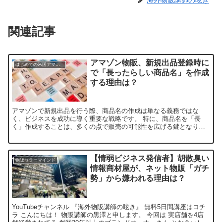
関連記事
アマゾン物販、新規出品登録時に
はじめての米国アマゾン物販
で「長ったらしい商品名」を作成
する理由は？
アマゾンで新規出品を行う際、商品名の作成は単なる義務ではな
く、ビジネスを成功に導く重要な戦略です。 特に、商品名を「長
く」作成することは、多くの点で販売の可能性を広げる鍵となりま
す。本記事では、商品名をなるべく長く書くべき理由を深掘りし、
3...
【情弱ビジネス発信者】胡散臭い
物販セラーマインド
情報商材屋が、ネット物販「ガチ
勢」から嫌われる理由は？
YouTubeチャンネル 『海外物販講師の呟き』 無料5日間講座はコチ
ラ こんにちは！ 物販講師の黒澤と申します。 今回は 実店舗を4店