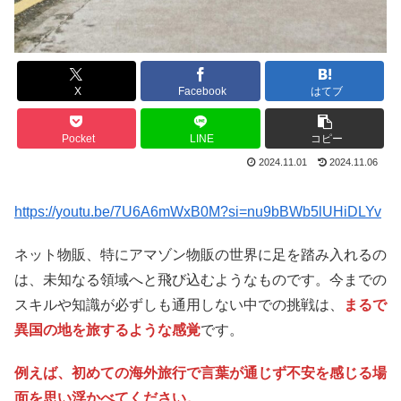
X
Facebook
はてブ
Pocket
LINE
コピー
2024.11.01
2024.11.06
https://youtu.be/7U6A6mWxB0M?si=nu9bBWb5lUHiDLYv
ネット物販、特にアマゾン物販の世界に足を踏み入れるの
は、未知なる領域へと飛び込むようなものです。今までの
スキルや知識が必ずしも通用しない中での挑戦は、
まるで
異国の地を旅するような感覚
です。
例えば、初めての海外旅行で言葉が通じず不安を感じる場
面を思い浮かべてください。