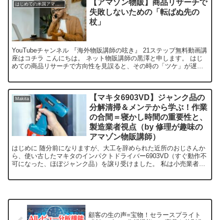
【アマゾン物販】商品リサーチで
はじめての米国アマゾン物販
失敗しないための「転ばぬ先の
杖」
YouTubeチャンネル 『海外物販講師の呟き』 21ステップ無料動画講
座はコチラ こんにちは。 ネット物販講師の黒澤と申します。 はじ
めての商品リサーチで方向性を見誤ると、その時の「ツケ」が遅効
性の毒のように影響を及ぼすかたちで、販売開始...
【マキタ6903VD】ジャンク品の
Makita
分解清掃＆メンテから学ぶ！作業
の合間＝寝かし時間の重要性と、
製造業者視点（by 修理が趣味の
アマゾン物販講師）
はじめに 随分前になりますが、大工を辞められた近所のおじさんか
ら、使い古したマキタのインパクトドライバー6903VD（すぐ動作不
可になった、ほぼジャンク品）を譲り受けました。 私は小売業者
（日米アマゾン販売）ですから、普段OEM（オリジナル...
顧客の生の声=宝物！セラースプライト