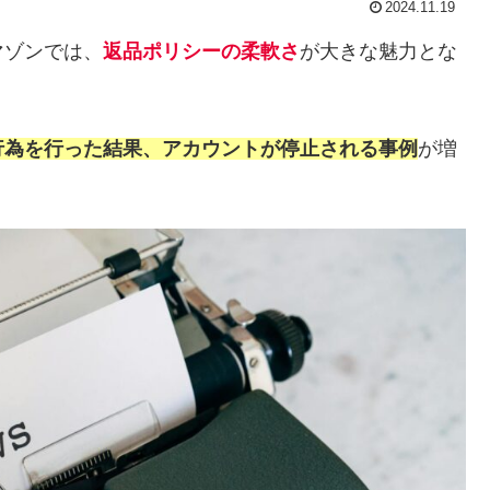
2024.11.19
マゾンでは、
返品ポリシーの柔軟さ
が大きな魅力とな
行為を行った結果、アカウントが停止される事例
が増
。