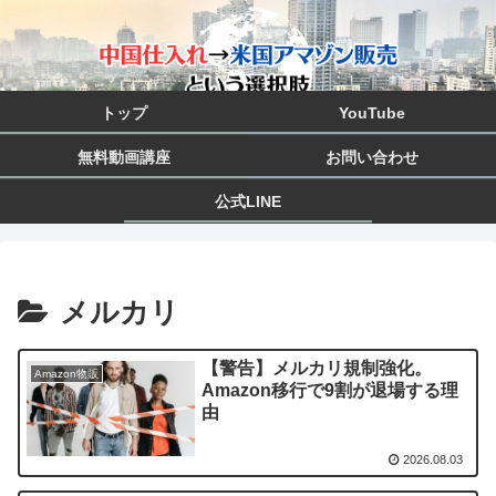
トップ
YouTube
無料動画講座
お問い合わせ
公式LINE
メルカリ
【警告】メルカリ規制強化。
Amazon物販
Amazon移行で9割が退場する理
由
2026.08.03