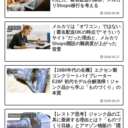
リShops移行を考える
2026.06.05
メルカリは「オワコン」ではない
オワコン
｜匿名配送OKの時点で“そういう
サイト”だった理由と、メルカリ
Shops開設の難易度が上がった
背景
2026.05.17
【1980年代の名機】エクセン製
EXEN
コンクリートバイブレーター
E28F 初代モデル分解清掃！ジャ
ンク品から学ぶ「ものづくり」の
本質
2025.06.23
【レストア思考】ジャンク品の工
Yahoo!オークション
具に垂涎する理由とは？「ものづ
くり目線」とアマゾン物販の「隠