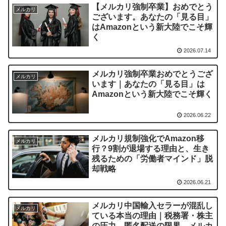
【メルカリ強制卒業】おめでとう
メルカリ
ございます。あなたの「見る目」
はAmazonという新大陸でこそ輝
く
2026.07.14
メルカリ強制卒業おめでとうござ
メルカリ
います｜あなたの「見る目」は
Amazonという新大陸でこそ輝く
2026.06.22
メルカリ規制強化でAmazon移
メルカリ
行？9割が退場する理由と、生き
残るための「労働者マインド」脱
却戦略
2026.06.21
メルカリ中国輸入セラーが混乱し
メルカリ
ている本当の理由｜税務署・株主
の圧力、匿名配送の限界、メルカ