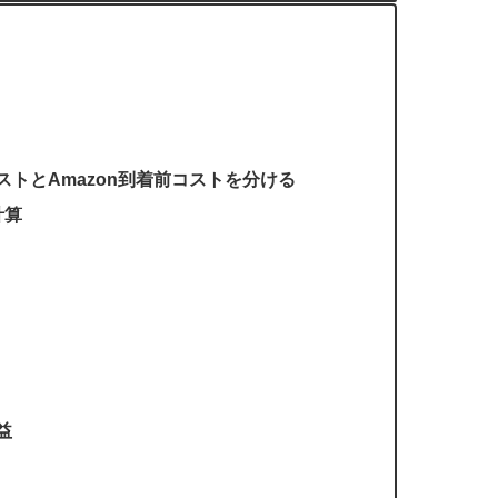
ストとAmazon到着前コストを分ける
計算
益