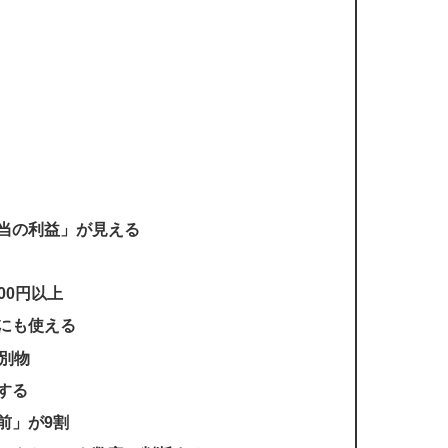
当の利益」が見える
00円以上
にも使える
別物
する
前」が9割