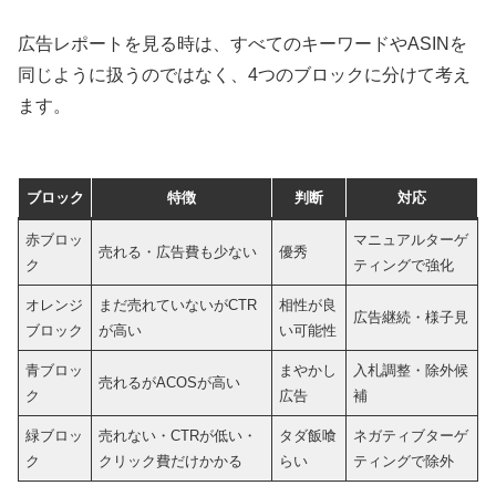
広告レポートを見る時は、すべてのキーワードやASINを
同じように扱うのではなく、4つのブロックに分けて考え
ます。
ブロック
特徴
判断
対応
赤ブロッ
マニュアルターゲ
売れる・広告費も少ない
優秀
ク
ティングで強化
オレンジ
まだ売れていないがCTR
相性が良
広告継続・様子見
ブロック
が高い
い可能性
青ブロッ
まやかし
入札調整・除外候
売れるがACOSが高い
ク
広告
補
緑ブロッ
売れない・CTRが低い・
タダ飯喰
ネガティブターゲ
ク
クリック費だけかかる
らい
ティングで除外