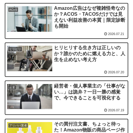
Amazon広告はなぜ複雑怪奇なの
ACoS
か？ACOS・TACOSだけでは見
えない利益改善の本質｜限定診断
も開始
2026.07.21
ヒリヒリする生き方は正しいの
ヒリヒリ
か？誰かのために燃える力と、人
生を止めない考え方
2026.07.20
経営者・個人事業主の「仕事がな
起業
い…」は詭弁？一日一勝の感覚
で、今できることを可視化する
2026.07.19
その買付注文書、ちょっと待っ
アリババ業者
た！Amazon物販の商品ページ作