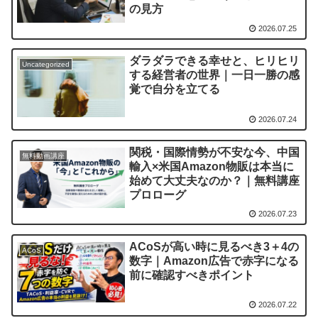
の見方
2026.07.25
ダラダラできる幸せと、ヒリヒリ
Uncategorized
する経営者の世界｜一日一勝の感
覚で自分を立てる
2026.07.24
関税・国際情勢が不安な今、中国
無料動画講座
輸入×米国Amazon物販は本当に
始めて大丈夫なのか？｜無料講座
プロローグ
2026.07.23
ACoSが高い時に見るべき3＋4の
ACoS
数字｜Amazon広告で赤字になる
前に確認すべきポイント
2026.07.22