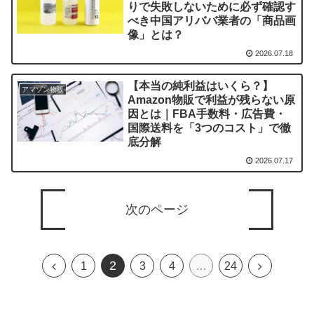
りで失敗しないために必ず確認す
べき中国アリババ業者の「商品画
像」とは？
2026.07.18
【本当の純利益はいくら？】
アマゾン物販
Amazon物販で利益が残らない原
因とは｜FBA手数料・広告費・
国際送料を「3つのコスト」で徹
底分解
2026.07.17
次のページ
2
前
次
1
3
4
…
24
へ
へ