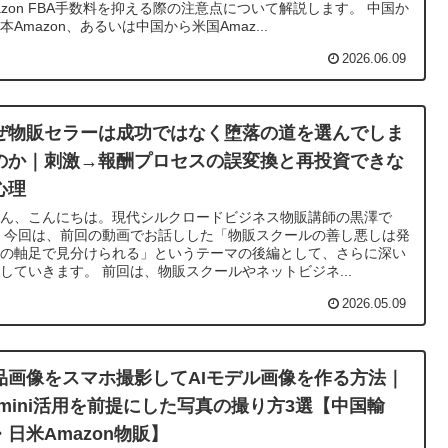
azon FBA手数料を抑える際の注意点について解説します。 中国か
本Amazon、あるいは中国から米国Amaz...
2026.06.09
ぜ物販セラーは成功ではなく堕落の道を選んでしま
のか｜刺激→報酬プロセスの誤変換と再投資できな
心理
さん、こんにちは。現代シルクロードビジネス物販講師の黒澤で
 今回は、前回の動画でお話しした「物販スクールの善し悪しは発
者の軸足で見分けられる」というテーマの後編として、さらに深い
していきます。 前回は、物販スクールやネットビジネ...
2026.05.09
品画像をスマホ撮影してAIモデル画像を作る方法｜
emini活用を前提にした写真の撮り方3選【中国輸
・日米Amazon物販】