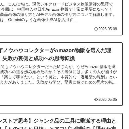
さん、こんにちは。現代シルクロードビジネス物販講師の黒澤で
 今回は、中国輸入や日米Amazon物販で非常に重要になってく
商品画像の撮り方とAIモデル画像の作り方について解説します。
は、Geminiのような画像生成AIを活用す...
2026.05.08
3年ノウハウコレクターがAmazon物販を選んだ理
：失敗の裏側と成功への思考転換
年間もノウハウコレクターだったMさんが、なぜAmazon物販を選
、成功への道を歩み始めたのか？その裏側には、多くの人が陥りが
な「楽して稼ぎたい」という罠と、本質的な「遅延型の報酬」とい
考え方がありました。失敗から学び、堅実に稼ぐための思考の転換
深掘りします。
2026.05.05
レストア思考】ジャンク品の工具に垂涎する理由と