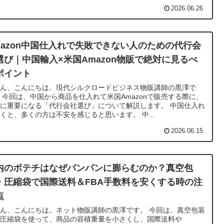
2026.06.26
mazon中国仕入れで失敗できない人のための代行会
選び｜中国輸入×米国Amazon物販で絶対に見るべ
ポイント
さん、こんにちは。現代シルクロードビジネス物販講師の黒澤で
 今回は、中国から商品を仕入れて米国Amazonで販売する際に、
に重要になる「代行会社選び」について解説します。 中国仕入れ
くと、多くの方は不安を感じると思います。 中...
2026.06.15
内のポテチはなぜパンパンに膨らむのか？真空包
・圧縮袋で国際送料＆FBA手数料を安くする時の注
点
ん、こんにちは。ネット物販講師の黒澤です。 今回は、真空包装
や圧縮袋を使って、商品の容積重量を小さくし、国際送料や