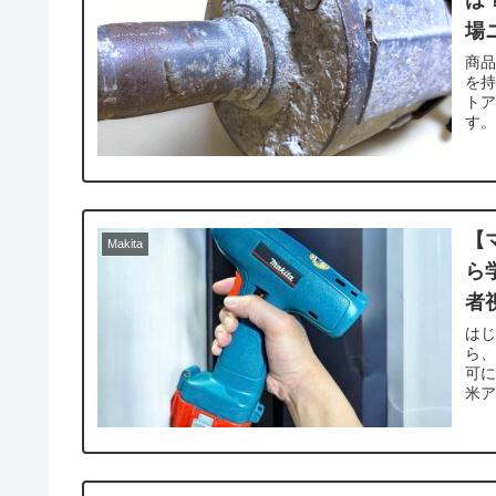
は
場
商
を
ト
す。
【
Makita
ら
者
はじ
ら、
可に
米ア