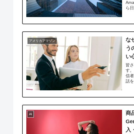
Am
ら日
な
アメリカアマゾン
う
い
皆
す。
信
話を
商
AI
G
入