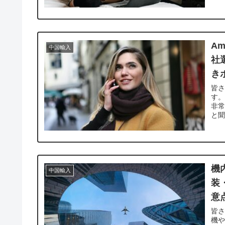
A
中国輸入
社
き
皆
す。
非常
と聞
機
中国輸入
装
意
皆さ
機