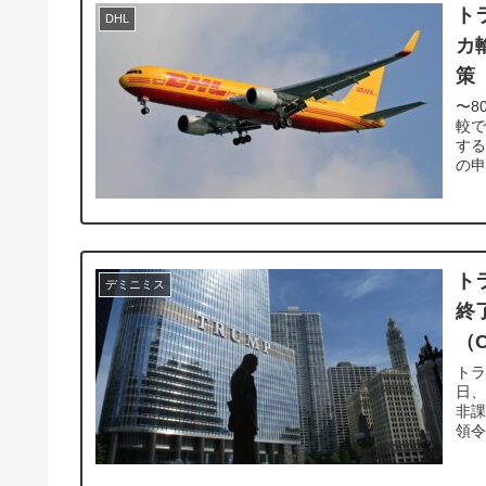
ト
DHL
カ
策
〜8
較で
す
の申
ト
デミニミス
終
（
トラ
日
非
領令