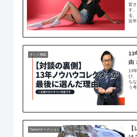
皆
す。
る、
近年
1
ネット物販
由
13
び
ち
う
を
【
Yahoo!オークション