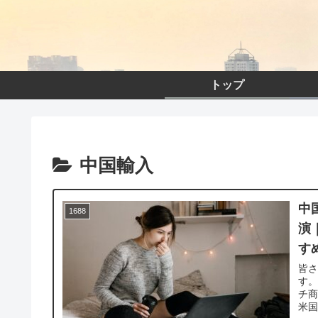
トップ
中国輸入
中
1688
演
す
皆
す。
チ商
米国