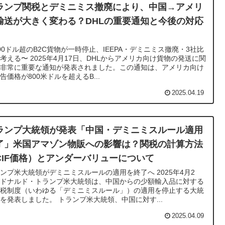
ランプ関税とデミニミス撤廃により、中国→アメリ
輸送が大きく変わる？DHLの重要通知と今後の対応
00ドル超のB2C貨物が一時停止、IEEPA・デミニミス撤廃・3社比
考える〜 2025年4月17日、DHLからアメリカ向け貨物の発送に関
る非常に重要な通知が発表されました。この通知は、アメリカ向け
告価格が800米ドルを超えるB...
2025.04.19
ランプ大統領が発表「中国・デミニミスルール適用
了」米国アマゾン物販への影響は？関税の計算方法
CIF価格）とアンダーバリューについて
ンプ米大統領がデミニミスルールの適用を終了へ 2025年4月2
、ドナルド・トランプ米大統領は、中国からの少額輸入品に対する
課税制度（いわゆる「デミニミスルール」）の適用を停止する大統
を発表しました。 トランプ米大統領、中国に対す...
2025.04.09