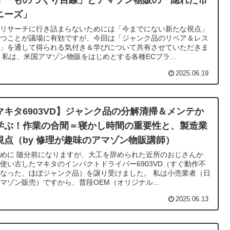
？「ものづくり目線」とアマゾン物販の「隠れた市
ニーズ」
品リサーチに行き詰まらないためには「今までにない新たな視点」
持つことが議場に有効ですが、今回は「ジャンク品のリペア＆レス
ア」を通して得られる気付き＆学びについて共有させていただきま
 私は、米国アマゾン物販をはじめとする各種ECプラ...
2025.06.19
マキタ6903VD】ジャンク品の分解清掃＆メンテか
学ぶ！作業の合間＝寝かし時間の重要性と、製造業
視点（by 修理が趣味のアマゾン物販講師）
めに 随分前になりますが、大工を辞められた近所のおじさんか
使い古したマキタのインパクトドライバー6903VD（すぐ動作不
なった、ほぼジャンク品）を譲り受けました。 私は小売業者（日
マゾン販売）ですから、普段OEM（オリジナル...
2025.06.13