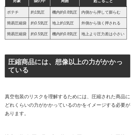
対象
袋の中
周囲
起こること
ポテチ
約1気圧
機内約0.8気圧
内側から押して膨らむ
簡易圧縮袋
約0.5気圧
地上約1気圧
外側から強く押される
簡易圧縮袋
約0.5気圧
機内約0.8気圧
地上より圧力差は小さい
圧縮商品には、想像以上の力がかかっ
ている
真空包装のリスクを理解するためには、圧縮された商品に
どれくらいの力がかかっているのかをイメージする必要が
あります。