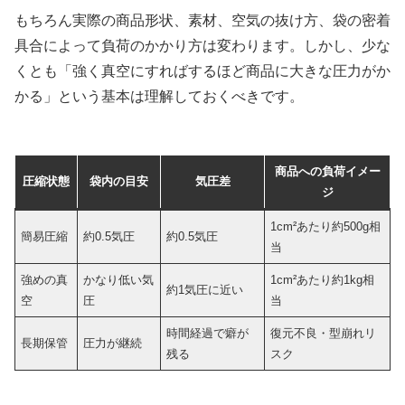
もちろん実際の商品形状、素材、空気の抜け方、袋の密着
具合によって負荷のかかり方は変わります。しかし、少な
くとも「強く真空にすればするほど商品に大きな圧力がか
かる」という基本は理解しておくべきです。
商品への負荷イメー
圧縮状態
袋内の目安
気圧差
ジ
1cm²あたり約500g相
簡易圧縮
約0.5気圧
約0.5気圧
当
強めの真
かなり低い気
1cm²あたり約1kg相
約1気圧に近い
空
圧
当
時間経過で癖が
復元不良・型崩れリ
長期保管
圧力が継続
残る
スク