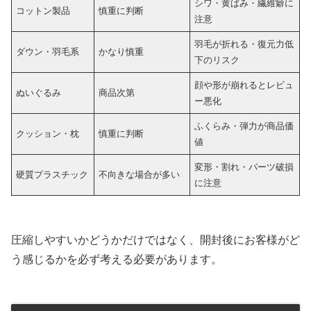
シワ・黄ばみ・繊維癖に
コットン製品
慎重に判断
注意
羽毛が折れる・復元力低
ダウン・羽毛系
かなり慎重
下のリスク
顔や形が崩れるとレビュ
ぬいぐるみ
商品次第
ー悪化
ふくらみ・弾力が商品価
クッション・枕
慎重に判断
値
変形・割れ・パーツ破損
硬質プラスチック
不向きな場合が多い
に注意
圧縮しやすいかどうかだけではなく、開封後にお客様がど
う感じるかを必ず考える必要があります。