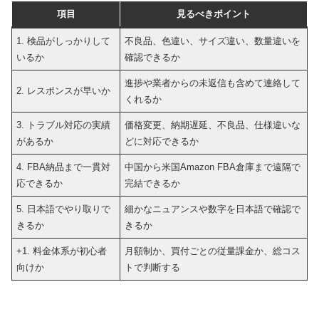
項目
見るべきポイント
1. 検品がしっかりして
不良品、色違い、サイズ違い、数量違いを
いるか
確認できるか
進捗や業者からの未返信も含めて連絡して
2. レスポンスが早いか
くれるか
3. トラブル対応の実績
価格変更、納期遅延、不良品、仕様違いな
があるか
どに対応できるか
4. FBA納品まで一貫対
中国から米国Amazon FBA倉庫まで遠隔で
応できるか
完結できるか
5. 日本語でやり取りで
細かなニュアンスや数字を日本語で確認で
きるか
きるか
+1. 料金体系が初心者
月額制か、買付ごとの従量課金か、総コス
向けか
トで判断する