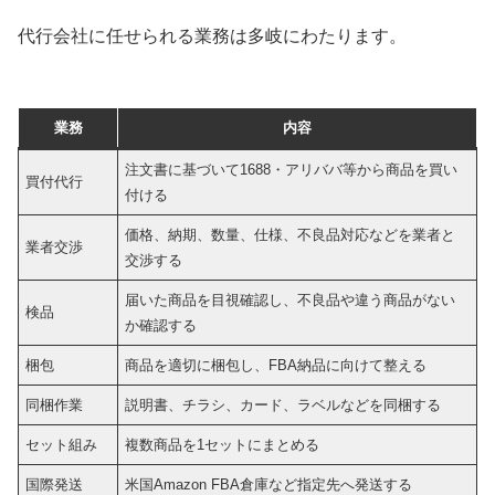
代行会社に任せられる業務は多岐にわたります。
業務
内容
注文書に基づいて1688・アリババ等から商品を買い
買付代行
付ける
価格、納期、数量、仕様、不良品対応などを業者と
業者交渉
交渉する
届いた商品を目視確認し、不良品や違う商品がない
検品
か確認する
梱包
商品を適切に梱包し、FBA納品に向けて整える
同梱作業
説明書、チラシ、カード、ラベルなどを同梱する
セット組み
複数商品を1セットにまとめる
国際発送
米国Amazon FBA倉庫など指定先へ発送する