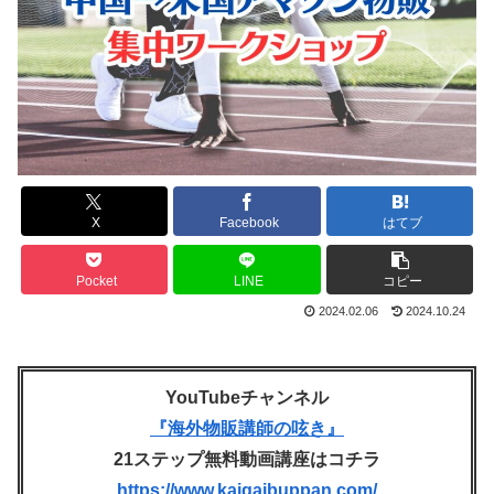
X
Facebook
はてブ
Pocket
LINE
コピー
2024.02.06
2024.10.24
YouTubeチャンネル
『海外物販講師の呟き』
21ステップ無料動画講座はコチラ
https://www.kaigaibuppan.com/