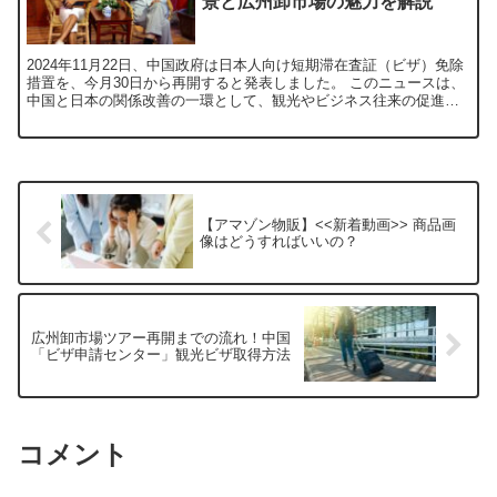
景と広州卸市場の魅力を解説
2024年11月22日、中国政府は日本人向け短期滞在査証（ビザ）免除
措置を、今月30日から再開すると発表しました。 このニュースは、
中国と日本の関係改善の一環として、観光やビジネス往来の促進に
大きく寄与するものです。 ビザなしで滞在可能な期...
【アマゾン物販】<<新着動画>> 商品画
像はどうすればいいの？
広州卸市場ツアー再開までの流れ！中国
「ビザ申請センター」観光ビザ取得方法
コメント