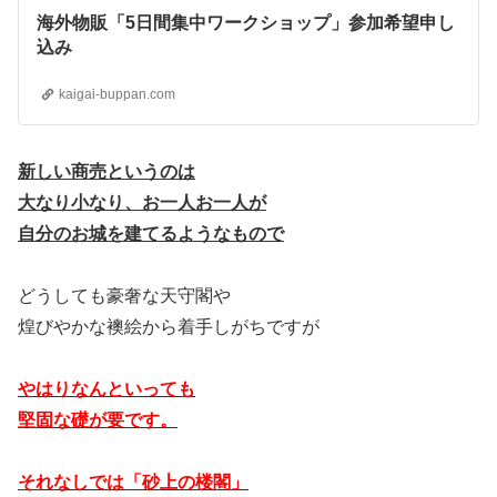
海外物販「5日間集中ワークショップ」参加希望申し
込み
kaigai-buppan.com
新しい商売というのは
大なり小なり、お一人お一人が
自分のお城を建てるようなもので
どうしても豪奢な天守閣や
煌びやかな襖絵から着手しがちですが
やはりなんといっても
堅固な礎が要です。
それなしでは「砂上の楼閣」