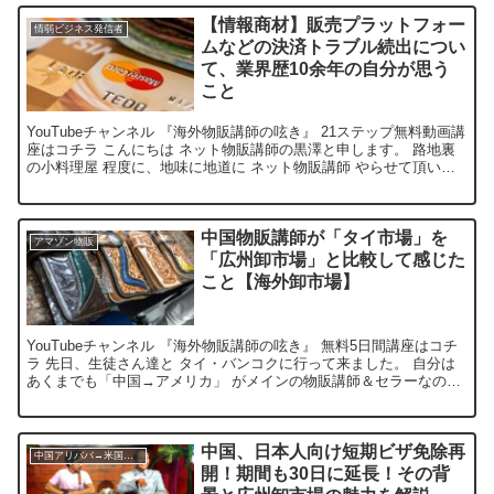
【情報商材】販売プラットフォー
情弱ビジネス発信者
ムなどの決済トラブル続出につい
て、業界歴10余年の自分が思う
こと
YouTubeチャンネル 『海外物販講師の呟き』 21ステップ無料動画講
座はコチラ こんにちは ネット物販講師の黒澤と申します。 路地裏
の小料理屋 程度に、地味に地道に ネット物販講師 やらせて頂いて
おります。 昨今、俗に言う 情報商材屋業...
中国物販講師が「タイ市場」を
アマゾン物販
「広州卸市場」と比較して感じた
こと【海外卸市場】
YouTubeチャンネル 『海外物販講師の呟き』 無料5日間講座はコチ
ラ 先日、生徒さん達と タイ・バンコクに行って来ました。 自分は
あくまでも「中国→アメリカ」 がメインの物販講師＆セラーなので
そこの芯は全く ブレていませんが、 単純に...
中国、日本人向け短期ビザ免除再
中国アリババ→米国アマゾン物販
開！期間も30日に延長！その背