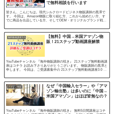
で無料相談を行います
皆さん、こんにちは。現代シルクロードビジネス物販講師の黒澤で
す。 今回は、Amazon物販に取り組む方、これから始めたい方、す
でに商品を出品している方、そしてOEM・オリジナルブランド戦略
へ進みたい方に向けて、期間限定の無料相談についてお話...
【無料】中国→米国アマゾン物
無料動画講座3.0
販！21ステップ動画講座解禁
YouTubeチャンネル 『海外物販講師の呟き』 21ステップ無料動画講
座はコチラ お読み下さりありがとうございます。 物販講師の黒澤と
申します。 今回は、ご受講募集中の 21ステップ無料動画講座3.0 海
外物販 | 中国から米国アマゾンと...
なぜ「中国輸入セラー」や「アマ
アマゾン物販
ゾン輸出塾」は多いのに「中国→
米国アマゾン」はほぼ皆無なの？
YouTubeチャンネル 『海外物販講師の呟き』 無料5日間講座はコチ