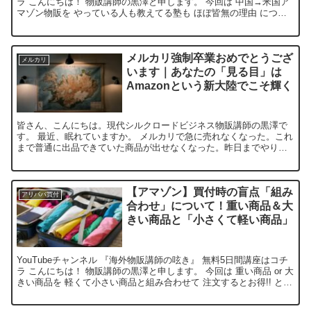
ラ こんにちは！ 物販講師の黒澤と申します。 今回は 中国→米国ア
マゾン物販を やっている人も教えてる塾も ほぼ皆無の理由 につい
て話させて頂きます。 本記事の概要は下記...
メルカリ強制卒業おめでとうござ
メルカリ
います｜あなたの「見る目」は
Amazonという新大陸でこそ輝く
皆さん、こんにちは。現代シルクロードビジネス物販講師の黒澤で
す。 最近、眠れていますか。 メルカリで急に売れなくなった。これ
まで普通に出品できていた商品が出せなくなった。昨日までやり取
りできていたお客様とのつながりが突然途切れてしまった。大...
【アマゾン】買付時の盲点「組み
アリババ買付
合わせ」について！重い商品＆大
きい商品と「小さくて軽い商品」
YouTubeチャンネル 『海外物販講師の呟き』 無料5日間講座はコチ
ラ こんにちは！ 物販講師の黒澤と申します。 今回は 重い商品 or 大
きい商品を 軽くて小さい商品と組み合わせて 注文するとお得!! とい
う話をさせて頂きます。 本記事...