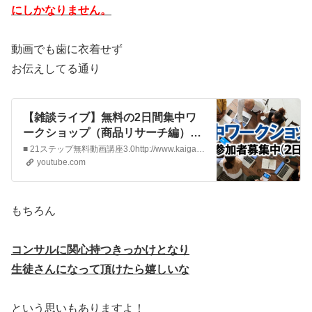
にしかなりません。
動画でも歯に衣着せず
お伝えしてる通り
【雑談ライブ】無料の2日間集中ワ
ークショップ（商品リサーチ編）の
お知らせ【中国→米国アマゾン物
■ 21ステップ無料動画講座3.0http://www.kaigaibuppan.com集中ワークショップ参加希望申し込みhttps://kaigai-buppan.com/fm/17033/HfMIzZcA■ 商品リサーチツール「セラースプライト」30%割引クーポンコード【JPHZ70】解説URL：https:…
販】
youtube.com
もちろん
コンサルに関心持つきっかけとなり
生徒さんになって頂けたら嬉しいな
という思いもありますよ！