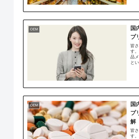
国
OEM
プ
皆
す。
品メ
とい
国
OEM
プ
解
皆
す。