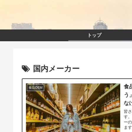
トップ
国内メーカー
食
食品OEM
う
な
皆
す。
ーの
ます