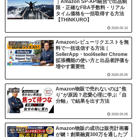
｜Amazon SP-API統合で出品制
限・正確なFBA手数料・リアル
タイム価格を一括取得する方法
【THINKURO】
2026.05.10
Amazonレビューリクエストを無
アマゾン物販
料で一括送信する方法｜
SellerApp・tool4seller Chrome
拡張機能の使い方と出品者評価を
増やす重要性
2026.05.05
Amazon物販で売れないのは“焦
心理学
り”が原因？恋愛心理に学ぶ「自
分軸」で結果を出す方法
2026.05.05
Amazon物販の成功は販売計画書
個人事業主
が鍵！創業融資300万を通したプ