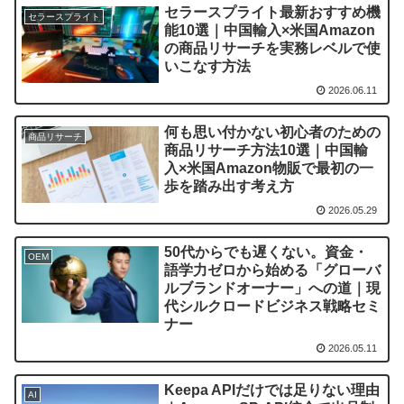
セラースプライト最新おすすめ機
セラースプライト
能10選｜中国輸入×米国Amazon
の商品リサーチを実務レベルで使
いこなす方法
2026.06.11
何も思い付かない初心者のための
商品リサーチ
商品リサーチ方法10選｜中国輸
入×米国Amazon物販で最初の一
歩を踏み出す考え方
2026.05.29
50代からでも遅くない。資金・
OEM
語学力ゼロから始める「グローバ
ルブランドオーナー」への道｜現
代シルクロードビジネス戦略セミ
ナー
2026.05.11
Keepa APIだけでは足りない理由
AI