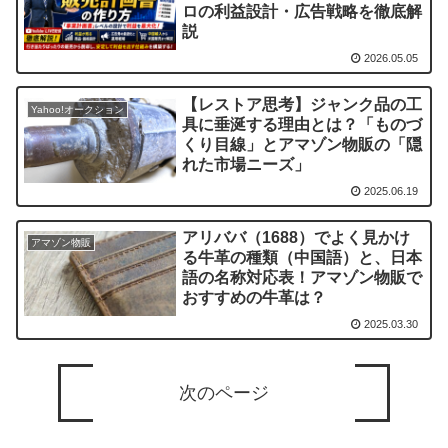
ロの利益設計・広告戦略を徹底解
説
2026.05.05
【レストア思考】ジャンク品の工
Yahoo!オークション
具に垂涎する理由とは？「ものづ
くり目線」とアマゾン物販の「隠
れた市場ニーズ」
2025.06.19
アリババ（1688）でよく見かけ
アマゾン物販
る牛革の種類（中国語）と、日本
語の名称対応表！アマゾン物販で
おすすめの牛革は？
2025.03.30
次のページ