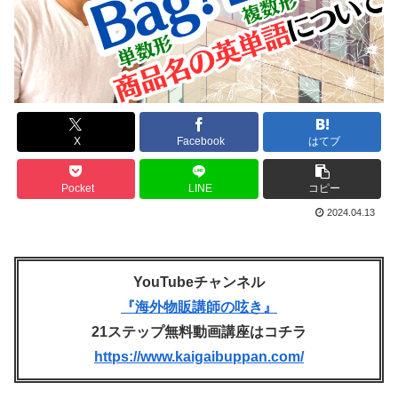
X
Facebook
はてブ
Pocket
LINE
コピー
2024.04.13
YouTubeチャンネル
『海外物販講師の呟き』
21ステップ無料動画講座はコチラ
https://www.kaigaibuppan.com/