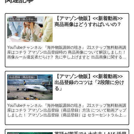
【アマゾン物販】<<新着動画>>
出品登録（商品登録）
商品画像はどうすればいいの？
YouTubeチャンネル 『海外物販講師の呟き』 21ステップ無料動画講
座はコチラ アマゾン出品登録時の 商品画像について解説しました！
画像ルール違反者だらけ？ 先に申し上げますと 出品画像に関するル
ールは膨大な反面 守ってない人もかなり...
【アマゾン物販】<<新着動画>>
出品登録（商品登録）
出品登録のコツは「2段階に分け
る」
YouTubeチャンネル 『海外物販講師の呟き』 21ステップ無料動画講
座はコチラ アマゾン出品登録（商品登録）方法 について動画アップ
しました！ アマゾン出品登録（商品登録）は セラーセントラル上の
作業の中で 一番最初に、かつ 最も立ち止...