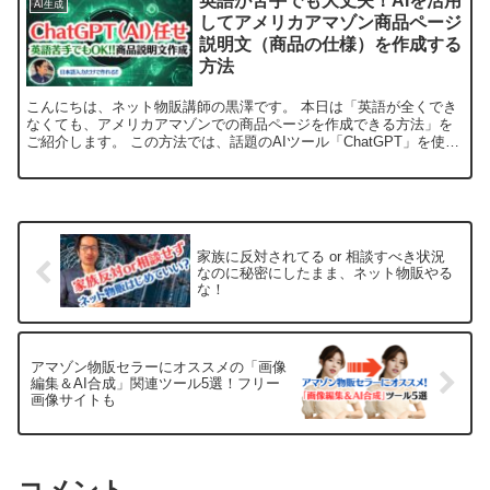
英語が苦手でも大丈夫！AIを活用
AI生成
してアメリカアマゾン商品ページ
説明文（商品の仕様）を作成する
方法
こんにちは、ネット物販講師の黒澤です。 本日は「英語が全くでき
なくても、アメリカアマゾンでの商品ページを作成できる方法」を
ご紹介します。 この方法では、話題のAIツール「ChatGPT」を使
い、商品名さえ分かれば簡単に商品の説明文（商品の仕...
家族に反対されてる or 相談すべき状況
なのに秘密にしたまま、ネット物販やる
な！
アマゾン物販セラーにオススメの「画像
編集＆AI合成」関連ツール5選！フリー
画像サイトも