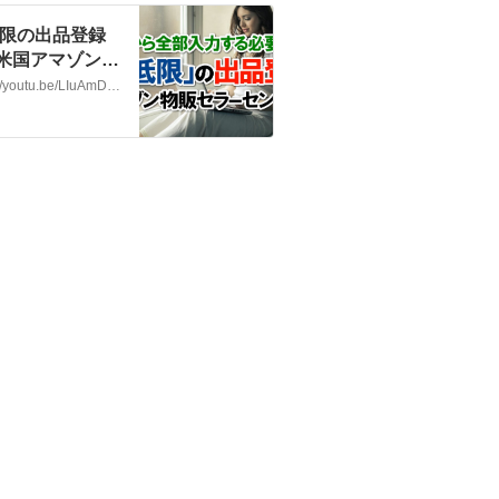
低限の出品登録
米国アマゾン物
【前編】ノーブランド新規出品登録（製品コード免除申請）https://youtu.be/LIuAmD54COY【後編】ノーブランド新規出品登録（製品コード免除申請）https://youtu.be/nPsOaqb9kJ8■ 21ステップ無料動画講座3.0http://www.kaigaibuppan.com5日間…