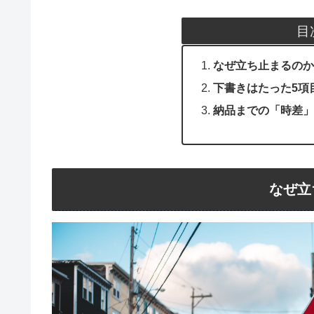
目
なぜ立ち止まるのか
下書きはたった5項
納品までの「時差」
なぜ立