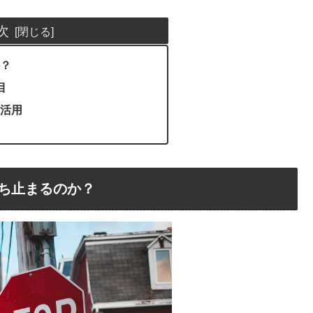
次
？
目
活用
ち止まるのか？