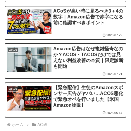
ACoSが高い時に見るべき3＋4の
ACoS
数字｜Amazon広告で赤字になる
前に確認すべきポイント
2026.07.22
Amazon広告はなぜ複雑怪奇なの
ACoS
か？ACOS・TACOSだけでは見
えない利益改善の本質｜限定診断
も開始
2026.07.21
【緊急配信】生徒のAmazonスポ
ACoS
ンサー広告がヤバい…ACOS悪化
で緊急オペを行いました【米国
Amazon物販】
2026.05.14
ホーム
ACoS