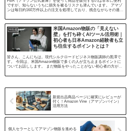
FBA（アマゾン公式倉庫）を使って商品を販売するのは非常に便利
ですが、知らないうちに損失を被るリスクも潜んでいます。 アマゾ
ンは毎日約160万件以上の注文を処理しており、残念ながらその過程
で人為的＆システム上のミスが発生します。 本記事では...
米国Amazon物販の「見えない
AI生成
壁」を打ち砕くAIツール活用術｜
初心者も日本Amazon経験者も立
ち往生するポイントとは？
皆さん、こんにちは。現代シルクロードビジネス物販講師の黒澤で
す。 今回は、米国Amazon物販で多くの人が立ち止まるポイントに
ついてお話しします。 まだ物販をやったことがない初心者の方が、
初手から米国Amazonに挑戦しようとする場合。ある...
新規出品商品ページに確実にレビューが
付く！Amazon Vine（アマゾンバイン）
活用方法
個人セラーとしてアマゾン物販を進める