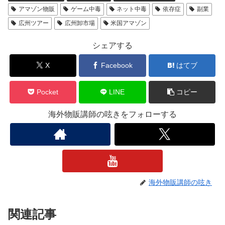
アマゾン物販
ゲーム中毒
ネット中毒
依存症
副業
広州ツアー
広州卸市場
米国アマゾン
シェアする
X
Facebook
はてブ
Pocket
LINE
コピー
海外物販講師の呟きをフォローする
海外物販講師の呟き
関連記事