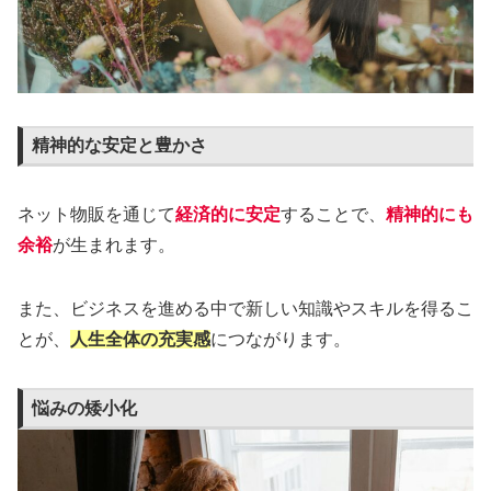
精神的な安定と豊かさ
ネット物販を通じて
経済的に安定
することで、
精神的にも
余裕
が生まれます。
また、ビジネスを進める中で新しい知識やスキルを得るこ
とが、
人生全体の充実感
につながります。
悩みの矮小化