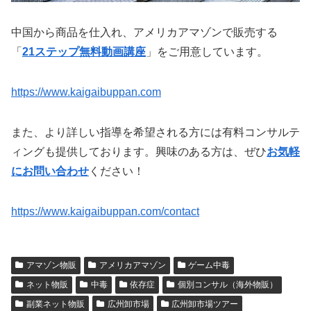
中国から商品を仕入れ、アメリカアマゾンで販売する
「
21ステップ無料動画講座
」をご用意しています。
https://www.kaigaibuppan.com
また、より詳しい指導を希望される方には有料コンサルテ
ィングも提供しております。興味のある方は、ぜひ
お気軽
にお問い合わせ
ください！
https://www.kaigaibuppan.com/contact
アマゾン物販
アメリカアマゾン
ゲーム中毒
ネット物販
中毒
依存症
個別コンサル（海外物販）
副業ネット物販
広州卸市場
広州卸市場ツアー