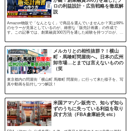
が鍵！創業融資300万を通したプ
ロの利益設計・広告戦略を徹底解
説
Amazon物販で「なんとなく」で商品を選んでいませんか？実は99%
のセラーが見落としているのが、緻密な「販売計画書」の作成で
す。この記事では、創業融資300万円を通した経験を持つプロが、事
業計画書レベルの販売計画の作り方を具体的に解説します。
メルカリとの相性抜群？！横山
アマゾン物販
町・馬喰町問屋街へ。日本の広州
卸市場…とまでは言えないものの
（笑
東京都内の問屋街「横山町 馬喰町 問屋街」に行って来た様子を、写
真や動画を貼付しつつ解説！
米国アマゾン販売で、知らず知ら
FBA
ずのうちに失っている利益を取り
戻す方法（FBA倉庫紛失 etc）