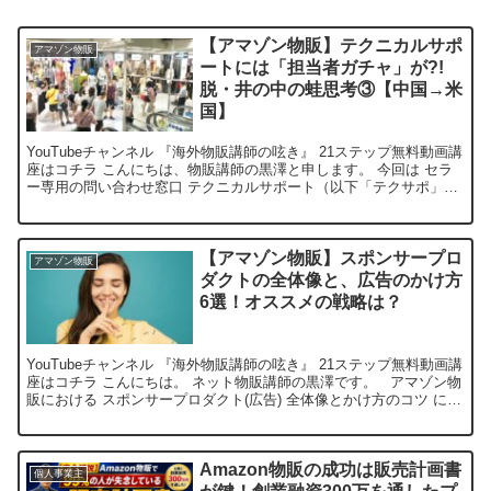
【アマゾン物販】テクニカルサポ
アマゾン物販
ートには「担当者ガチャ」が?!
脱・井の中の蛙思考③【中国→米
国】
YouTubeチャンネル 『海外物販講師の呟き』 21ステップ無料動画講
座はコチラ こんにちは、物販講師の黒澤と申します。 今回は セラ
ー専用の問い合わせ窓口 テクニカルサポート（以下「テクサポ」）
の 活用方法＆留意点について の記事の続き...
【アマゾン物販】スポンサープロ
アマゾン物販
ダクトの全体像と、広告のかけ方
6選！オススメの戦略は？
YouTubeチャンネル 『海外物販講師の呟き』 21ステップ無料動画講
座はコチラ こんにちは。 ネット物販講師の黒澤です。 アマゾン物
販における スポンサープロダクト(広告) 全体像とかけ方のコツ につ
いてまとめました。 スポンサープ...
Amazon物販の成功は販売計画書
個人事業主