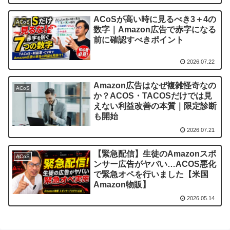
ACoSが高い時に見るべき3＋4の
ACoS
数字｜Amazon広告で赤字になる
前に確認すべきポイント
2026.07.22
Amazon広告はなぜ複雑怪奇なの
ACoS
か？ACOS・TACOSだけでは見
えない利益改善の本質｜限定診断
も開始
2026.07.21
【緊急配信】生徒のAmazonスポ
ACoS
ンサー広告がヤバい…ACOS悪化
で緊急オペを行いました【米国
Amazon物販】
2026.05.14