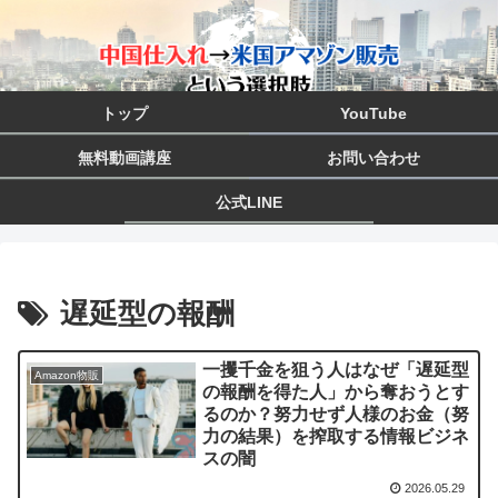
トップ
YouTube
無料動画講座
お問い合わせ
公式LINE
遅延型の報酬
一攫千金を狙う人はなぜ「遅延型
Amazon物販
の報酬を得た人」から奪おうとす
るのか？努力せず人様のお金（努
力の結果）を搾取する情報ビジネ
スの闇
2026.05.29