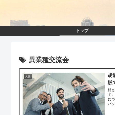
トップ
異業種交流会
胡
人脈
販
皆
す。
につ
パソ