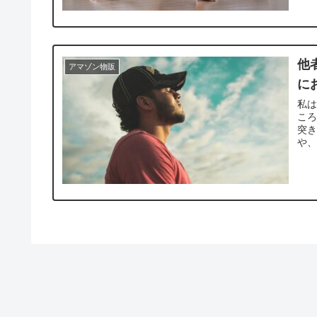
他
アマゾン物販
に
私は
ころ
突
や、