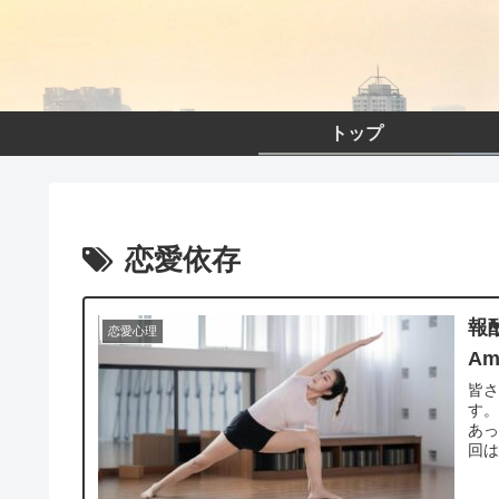
トップ
恋愛依存
報
恋愛心理
A
皆
す。
あっ
回は