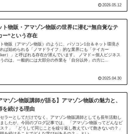
2026.05.12
ット物販・アマゾン物販の世界に潜む“無自覚なテ
カー”という存在
ト物販（アマゾン物販）のように、パソコン1台＆ネット環境さ
あれば始められる「ノマドライフ」的な業界にも「テイカー
aker）」と呼ばれる存在が潜んでいます。 ノマド＝個人ビジネス
うのは、一般的には大部分の作業を「自分以外」の方に...
2025.04.30
アマゾン物販講師が語る】アマゾン物販の魅力と、
師を続ける理由
はセラーとしてだけでなく、アマゾン物販講師としても長年活動し
ましたが、今回のブログ記事では、 「アマゾン物販ってどんなビ
ス？」 「どうして同じことを繰り返し教えていて飽きないの？」
師を続けることでどんな学びがあるの？」 とい...