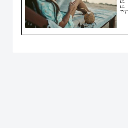
は
は
です