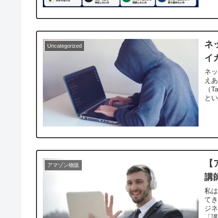
ネ
Uncategorized
イ
ネッ
え
（T
とい
【
アマゾン物販
講
私
てき
ジネ
「講