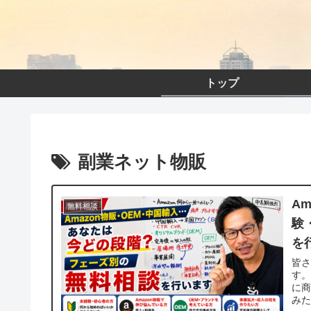
トップ
副業ネット物販
A
無料相談
験
を
皆
す。
に商
みた