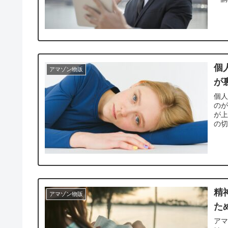
個
アマゾン物販
が
個
のが
が
の切
精
アマゾン物販
た
ア