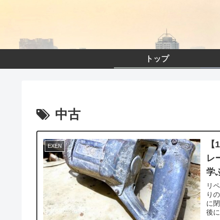
トップ
中古
【
EXEN
レ
学
リ
りの
に
後に