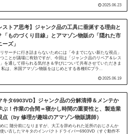
2025.06.23
レストア思考】ジャンク品の工具に垂涎する理由と
？「ものづくり目線」とアマゾン物販の「隠れた市
ニーズ」
品リサーチに行き詰まらないためには「今までにない新たな視点」
持つことが議場に有効ですが、今回は「ジャンク品のリペア＆レス
ア」を通して得られる気付き＆学びについて共有させていただきま
 私は、米国アマゾン物販をはじめとする各種ECプラ...
2025.06.19
マキタ6903VD】ジャンク品の分解清掃＆メンテか
学ぶ！作業の合間＝寝かし時間の重要性と、製造業
視点（by 修理が趣味のアマゾン物販講師）
めに 随分前になりますが、大工を辞められた近所のおじさんか
使い古したマキタのインパクトドライバー6903VD（すぐ動作不