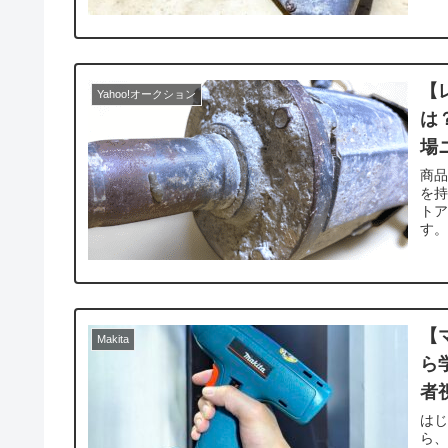
【
Yahoo!オークション
は
場
商
を
ト
す。
【
Makita
ら
者
はじ
ら、