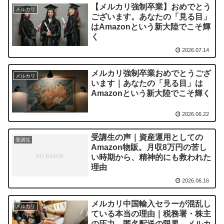
【メルカリ強制卒業】おめでとう
メルカリ
ございます。あなたの「見る目」
はAmazonという新大陸でこそ輝
く
2026.07.14
メルカリ強制卒業おめでとうござ
メルカリ
います｜あなたの「見る目」は
Amazonという新大陸でこそ輝く
2026.06.22
受講生の声｜資産運用としての
受講生
Amazon物販。月収8万円の苦し
い時期から、精神的にも救われた
理由
2026.06.16
メルカリ中国輸入セラーが混乱し
メルカリ
ている本当の理由｜税務署・株主
の圧力、匿名配送の限界、メルカ