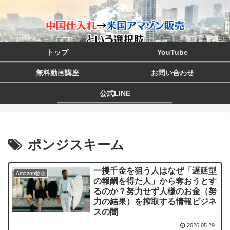
トップ
YouTube
無料動画講座
お問い合わせ
公式LINE
ポンジスキーム
一攫千金を狙う人はなぜ「遅延型
Amazon物販
の報酬を得た人」から奪おうとす
るのか？努力せず人様のお金（努
力の結果）を搾取する情報ビジネ
スの闇
2026.05.29