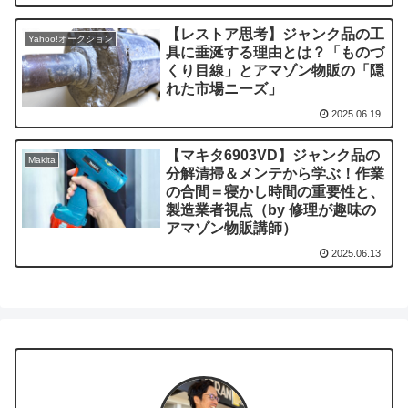
【レストア思考】ジャンク品の工
Yahoo!オークション
具に垂涎する理由とは？「ものづ
くり目線」とアマゾン物販の「隠
れた市場ニーズ」
2025.06.19
【マキタ6903VD】ジャンク品の
Makita
分解清掃＆メンテから学ぶ！作業
の合間＝寝かし時間の重要性と、
製造業者視点（by 修理が趣味の
アマゾン物販講師）
2025.06.13