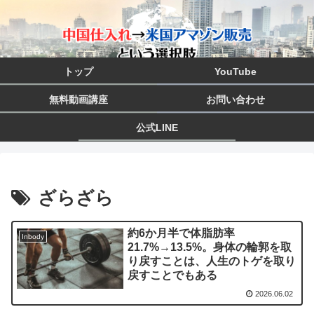
トップ
YouTube
無料動画講座
お問い合わせ
公式LINE
ざらざら
約6か月半で体脂肪率
Inbody
21.7%→13.5%。身体の輪郭を取
り戻すことは、人生のトゲを取り
戻すことでもある
2026.06.02