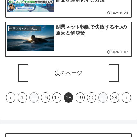
2024.10.24
副業ネット物販で失敗する4つの
中国アリババ→米国アマゾン物販
原因＆解決策
2024.06.07
次のページ
18
前
次
1
…
16
17
19
20
…
24
へ
へ