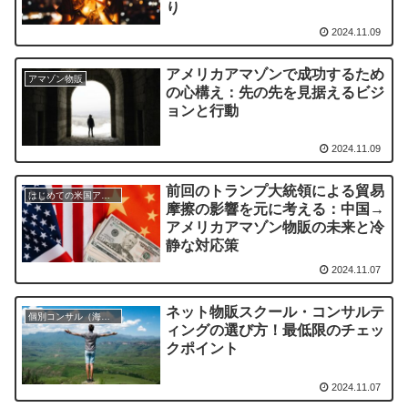
り
2024.11.09
アメリカアマゾンで成功するため
アマゾン物販
の心構え：先の先を見据えるビジ
ョンと行動
2024.11.09
前回のトランプ大統領による貿易
はじめての米国アマゾン物販
摩擦の影響を元に考える：中国→
アメリカアマゾン物販の未来と冷
静な対応策
2024.11.07
ネット物販スクール・コンサルテ
個別コンサル（海外物販）
ィングの選び方！最低限のチェッ
クポイント
2024.11.07