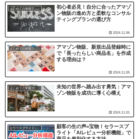
初心者必見！自分に合ったアマゾ
はじめての米国アマゾン物販
ン物販の進め方と柔軟なコンサル
ティングプランの選び方
2024.11.06
アマゾン物販、新規出品登録時に
はじめての米国アマゾン物販
で「長ったらしい商品名」を作成
する理由は？
2024.11.05
未知の世界へ踏み出す勇気：アマ
はじめての米国アマゾン物販
ゾン物販を成功に導く心構え
2024.11.01
顧客の生の声=宝物！セラースプ
セラースプライト（商品リサーチツール）
ライト「AIレビュー分析機能」で
商品を差別化する方法