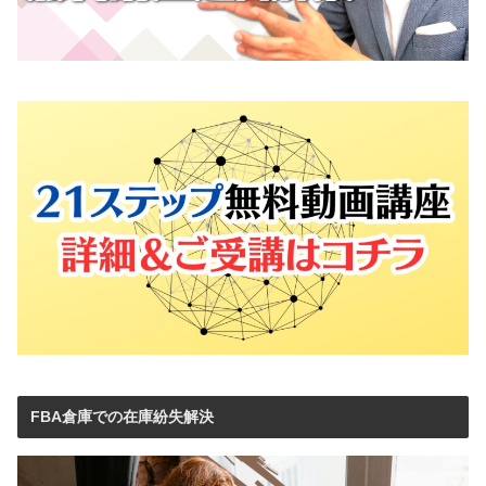
FBA倉庫での在庫紛失解決