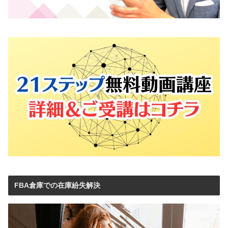
FBA倉庫での在庫紛失解決