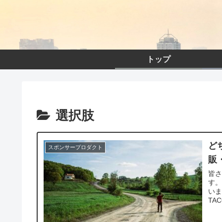
トップ
選択肢
ど
スポンサープロダクト
販
皆さ
す。
いま
TA