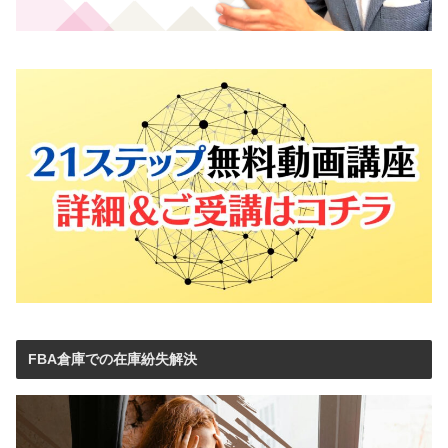
FBA倉庫での在庫紛失解決